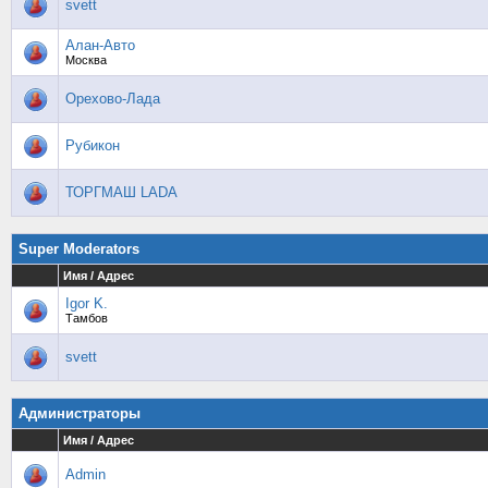
svett
Алан-Авто
Москва
Орехово-Лада
Рубикон
ТОРГМАШ LADA
Super Moderators
Имя / Адрес
Igor K.
Тамбов
svett
Администраторы
Имя / Адрес
Admin