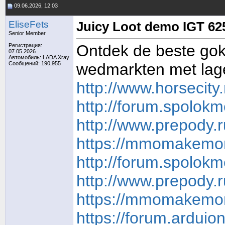
09.06.2026, 12:03
EliseFets
Juicy Loot demo IGT 62
Senior Member
Ontdek de beste gokk
Регистрация:
07.05.2026
Автомобиль: LADA Xray
Сообщений: 190,955
wedmarkten met lage
http://www.horsecit
http://forum.spolok
http://www.prepody.r
https://mmomakemone
http://forum.spolok
http://www.prepody.r
https://mmomakemone
https://forum.ardui