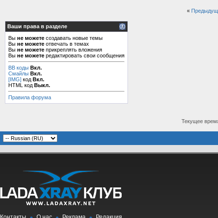
«
Предыдущ
Ваши права в разделе
Вы
не можете
создавать новые темы
Вы
не можете
отвечать в темах
Вы
не можете
прикреплять вложения
Вы
не можете
редактировать свои сообщения
BB коды
Вкл.
Смайлы
Вкл.
[IMG]
код
Вкл.
HTML код
Выкл.
Правила форума
Текущее врем
Контакты
О нас
Реклама
Редакция