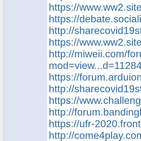
https://www.ww2.sit
https://debate.socia
http://sharecovid19
https://www.ww2.sit
http://miweii.com/f
mod=view...d=1128
https://forum.ardui
http://sharecovid19
https://www.challen
http://forum.bandin
https://ufr-2020.fro
http://come4play.co