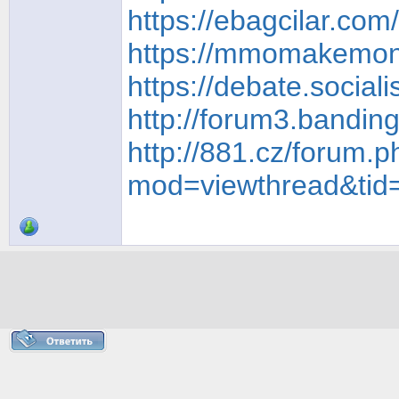
https://ebagcilar.co
https://mmomakemone
https://debate.social
http://forum3.bandin
http://881.cz/forum.
mod=viewthread&tid