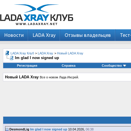
Новости
LADA Xray
Отзывы владельцев
Тест
LADA Xray Клуб
>
LADA Xray
>
Новый LADA Xray
Im glad I now signed up
Регистрация
Справка
Сообщество
Новый LADA Xray
Все о новом Лада Иксрей.
DesmondLig
Im glad I now signed up
10.04.2026,
06:38