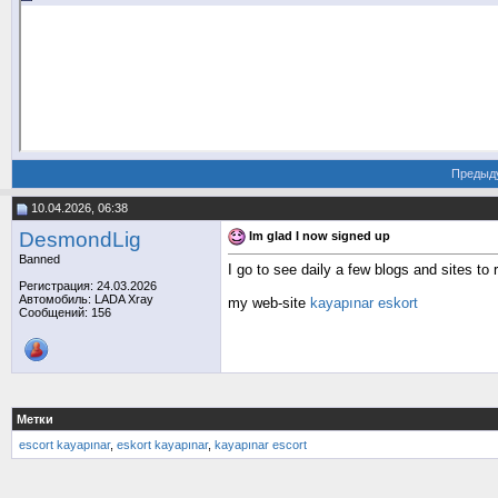
Предыд
10.04.2026, 06:38
DesmondLig
Im glad I now signed up
Banned
I go to see daily a few blogs and sites to 
Регистрация: 24.03.2026
Автомобиль: LADA Xray
my web-site
kayapınar eskort
Сообщений: 156
Метки
escort kayapınar
,
eskort kayapınar
,
kayapınar escort