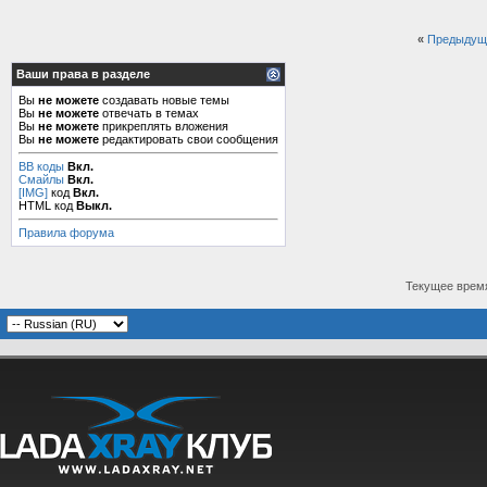
«
Предыдущ
Ваши права в разделе
Вы
не можете
создавать новые темы
Вы
не можете
отвечать в темах
Вы
не можете
прикреплять вложения
Вы
не можете
редактировать свои сообщения
BB коды
Вкл.
Смайлы
Вкл.
[IMG]
код
Вкл.
HTML код
Выкл.
Правила форума
Текущее врем