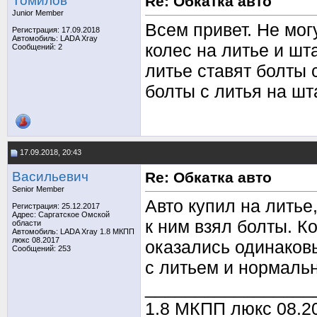
Томилов
Re: Обкатка авто
Junior Member
Всем привет. Не мо
Регистрация: 17.09.2018
Автомобиль: LADA Xray
колес на литье и шт
Сообщений: 2
литье ставят болты 
болты с литья на ш
17.09.2018, 20:43
Васильевич
Re: Обкатка авто
Senior Member
Авто купил на литье
Регистрация: 25.12.2017
Адрес: Саргатское Омской
к ним взял болты. К
области
Автомобиль: LADA Xray 1.8 МКПП
люкс 08.2017
оказались одинаков
Сообщений: 253
с литьем и нормальн
_________________
1.8 МКПП люкс 08.20