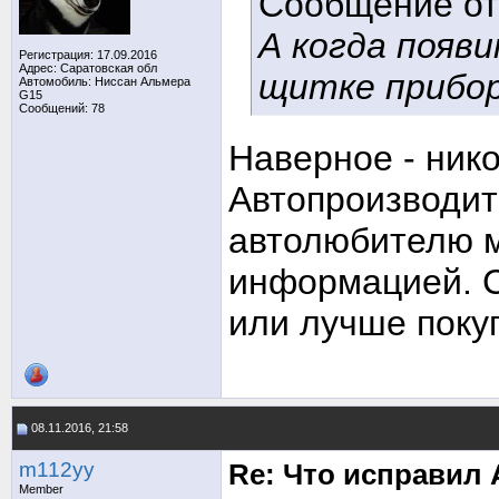
Сообщение о
А когда появ
Регистрация: 17.09.2016
Адрес: Саратовская обл
щитке прибо
Автомобиль: Ниссан Альмера
G15
Сообщений: 78
Наверное - нико
Автопроизводит
автолюбителю м
информацией. Се
или лучше поку
08.11.2016, 21:58
m112yy
Re: Что исправил 
Member