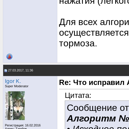
нажатия (легког
Для всех алгор
осуществляется
тормоза.
27.03.2017, 11:36
Igor K.
Re: Что исправил 
Super Moderator
Цитата:
Сообщение о
Алгоритм №
Регистрация: 16.02.2016
Адрес: Тамбов