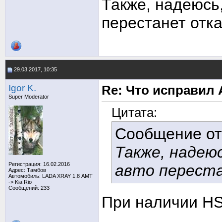
Также, надеюсь
перестанет отка
29.03.2017, 10:35
Igor K.
Re: Что исправил 
Super Moderator
Цитата:
Сообщение о
Также, надею
Регистрация: 16.02.2016
авто перест
Адрес: Тамбов
Автомобиль: LADA XRAY 1.8 АМТ
-> Kia Rio
Сообщений: 233
При наличии HS