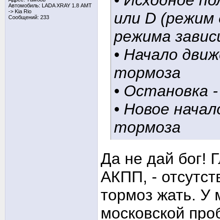
• Исходное по
Автомобиль: LADA XRAY 1.8 АМТ
-> Kia Rio
или D (режим 
Сообщений: 233
режима завис
• Начало движ
тормоза
• Остановка 
• Новое начал
тормоза
Да не дай бог!
АКПП, - отсутс
тормоз жать. У 
московской про