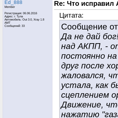
Ed_888
Re: Что исправил 
Member
Цитата:
Регистрация: 06.06.2016
Адрес: г. Тула
Автомобиль: Out 3.0, Xray 1.8
AMT
Сообщение о
Сообщений: 33
Да не дай бо
над АКПП, - 
постоянно на
друг после х
жаловался, ч
устала, как б
сцеплением о
Движение, чт
нажатию "газ