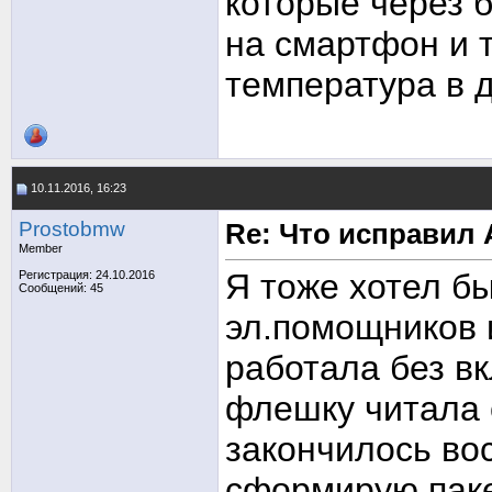
которые через 
на смартфон и 
температура в д
10.11.2016, 16:23
Prostobmw
Re: Что исправил 
Member
Я тоже хотел б
Регистрация: 24.10.2016
Сообщений: 45
эл.помощников 
работала без вк
флешку читала 
закончилось во
сформирую паке