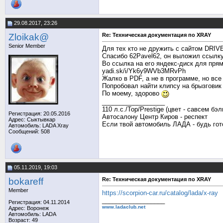
29.08.2017, 23:26
Zloikak@
Re: Техническая документация по XRAY
Senior Member
Для тех кто не дружить с сайтом DRI
Спасибо 62Pavel62, он выложил ссылку
Во ссылка на его яндекс-диск для прям
yadi.sk/i/Yk6y9WVb3MRvPh
Жалко в PDF, а не в программе, но все
Попробовал найти клипсу на брызговик 
По моему, здорово
__________________
110 л.с./Top/Prestige (цвет - савсем бэл
Регистрация: 20.05.2016
Автосалону Центр Киров - респект
Адрес: Сыктывкар
Если твой автомобиль ЛАДА - будь го
Автомобиль: LADA Xray
Сообщений: 508
05.11.2019, 19:03
bokareff
Re: Техническая документация по XRAY
Member
https://scorpion-car.ru/catalog/lada/x-ray
__________________
Регистрация: 04.11.2014
www.ladaclub.net
Адрес: Воронеж
Автомобиль: LADA
Возраст: 49