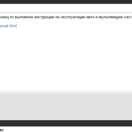
аконец-то выложили инструкции по эксплуатации авто и мультимедиа сис
anual.html
AY