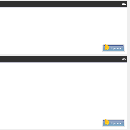
#
4
#
5