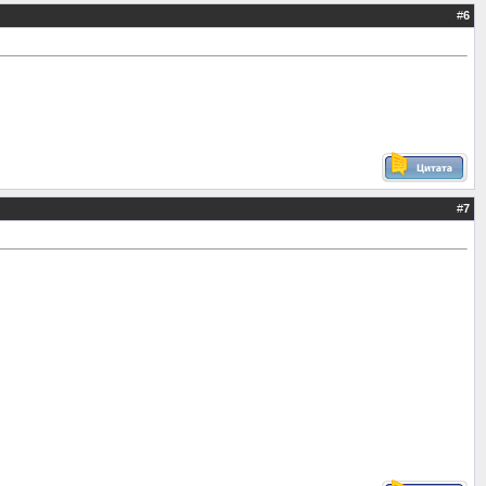
#
6
#
7