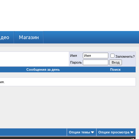
идео
Магазин
Имя
Запомнить?
Пароль
Сообщения за день
Поиск
ия.
Опции темы
Опции просмотра