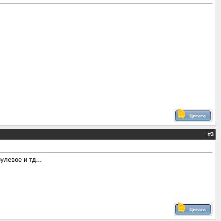
#
3
улевое и тд...