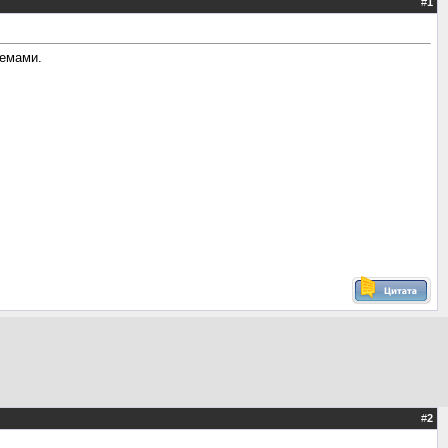
#
1
темами.
#
2