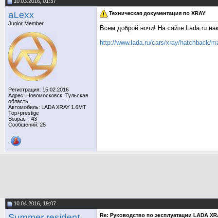
10.03.2016, 01:37
aLexх
Техническая документация по XRAY
Junior Member
Всем доброй ночи! На сайте Lada.ru н
http://www.lada.ru/cars/xray/hatchback/m
Регистрация: 15.02.2016
Адрес: Новомосковск, Тульская
область.
Автомобиль: LADA XRAY 1.6MT
Top+prestige
Возраст: 43
Сообщений: 25
10.04.2016, 19:07
Summer resident
Re: Руководство по эксплуатации LADA XR