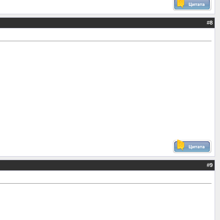
#
8
#
9