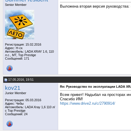
Senior Member
Выложена вторая версия руководства: пе
Регистрация: 15.02.2016
Адрес: Н-ск
Автомобиль: LADA XRAY 1.6, 110
л.с., MT, Top Prestige
Сообщений: 171
17.05.2016, 19:51
kov21
Re: Руководство по эксплуатации LADA XR
Junior Member
Всем привет! Надыбал на просторах ине
Спасибо ИМ!
Регистрация: 05.03.2016
https://www.drive2.ru/c/2790914/
Адрес: Чебы
Автомобиль: LADA Xray 1,6 110 л/
с Top Prestige
Сообщений: 24