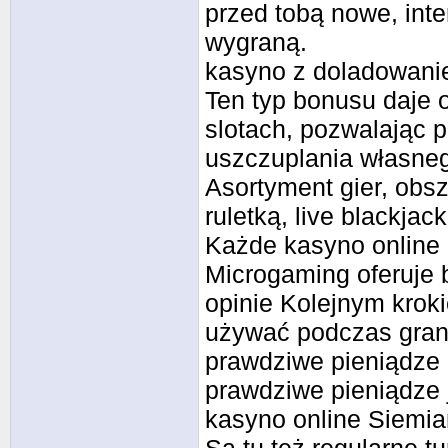
przed tobą nowe, inte
wygraną.
kasyno z doladowani
Ten typ bonusu daje 
slotach, pozwalając 
uszczuplania własneg
Asortyment gier, obsz
ruletką, live blackja
Każde kasyno online 
Microgaming oferuje 
opinie Kolejnym kroki
używać podczas grani
prawdziwe pieniądze 
prawdziwe pieniądze j
kasyno online Siemia