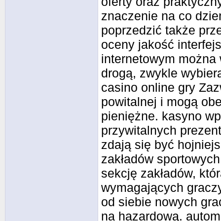
oferty oraz praktyczn
znaczenie na co dzie
poprzedzić także prz
oceny jakość interfe
internetowym można w
drogą, zwykle wybier
casino online gry Za
powitalnej i mogą o
pieniężne. kasyno wp
przywitalnych prezen
zdają się być hojniej
zakładów sportowych
sekcję zakładów, któr
wymagających graczy.
od siebie nowych grac
na hazardową. automa