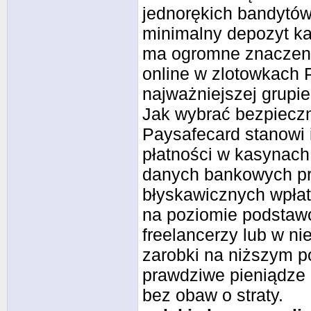
jednorękich bandytów
minimalny depozyt k
ma ogromne znaczeni
online w zlotowkach 
najważniejszej grupie
Jak wybrać bezpieczn
Paysafecard stanowi 
płatności w kasynach
danych bankowych p
błyskawicznych wpła
na poziomie podstawo
freelancerzy lub w n
zarobki na niższym p
prawdziwe pieniądze 
bez obaw o straty.