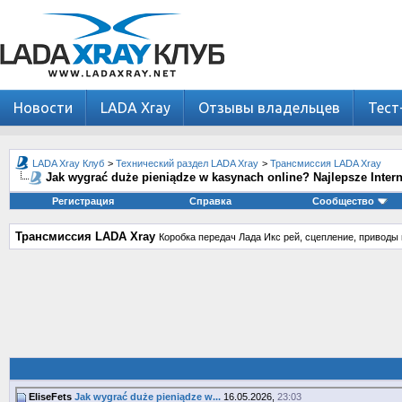
Новости
LADA Xray
Отзывы владельцев
Тест
LADA Xray Клуб
>
Технический раздел LADA Xray
>
Трансмиссия LADA Xray
Jak wygrać duże pieniądze w kasynach online? Najlepsze Inter
Регистрация
Справка
Сообщество
Трансмиссия LADA Xray
Коробка передач Лада Икс рей, сцепление, приводы и
EliseFets
Jak wygrać duże pieniądze w...
16.05.2026,
23:03