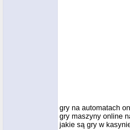
gry na automatach on
gry maszyny online n
jakie są gry w kasyni