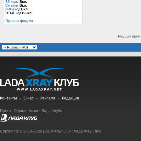
BB коды
Вкл.
Смайлы
Вкл.
[IMG]
код
Вкл.
HTML код
Выкл.
Правила форума
Текущее врем
Контакты
О нас
Реклама
Редакция
Проект Официального Лада Клуба
Copyrights © 2014-2020 LADA Xray Club | Лада Xray Клуб