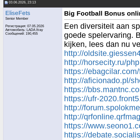
03.06.2026, 23:13
EliseFets
Big Football Bonus onli
Senior Member
Een diversiteit aan sp
Регистрация: 07.05.2026
Автомобиль: LADA Xray
goede spelervaring. 
Сообщений: 190,455
kijken, lees dan nu ve
http://oldsite.giesse
http://horsecity.ru/
https://ebagcilar.co
http://aficionado.pl
https://bbs.mantnc.
https://ufr-2020.fron
http://forum.spolokm
http://qrfonline.qrfm
https://www.seono1.c
https://debate.social