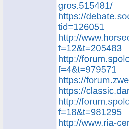
gros.515481/
https://debate.so
tid=126051
http://www.horsec
f=12&t=205483
http://forum.spo
f=4&t=979571
https://forum.zw
https://classic.d
http://forum.spol
f=18&t=981295
http://www.ria-ce