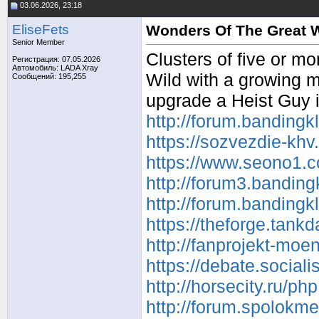
03.06.2026, 23:18
EliseFets
Wonders Of The Great W
Senior Member
Clusters of five or m
Регистрация: 07.05.2026
Автомобиль: LADA Xray
Wild with a growing m
Сообщений: 195,255
upgrade a Heist Guy i
http://forum.bandingk
https://sozvezdie-kh
https://www.seono1.c
http://forum3.bandin
http://forum.bandingk
https://theforge.tan
http://fanprojekt-moe
https://debate.social
http://horsecity.ru/
http://forum.spolokm