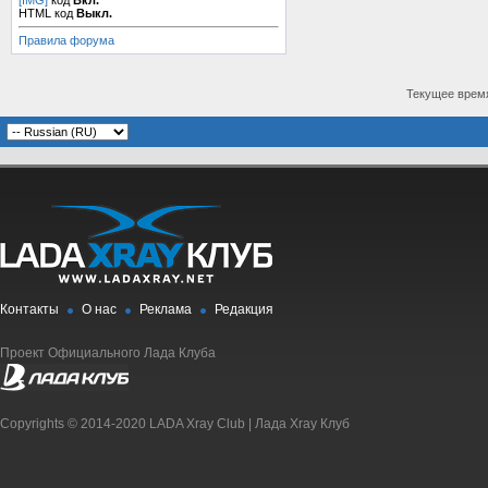
[IMG]
код
Вкл.
HTML код
Выкл.
Правила форума
Текущее врем
Контакты
О нас
Реклама
Редакция
Проект Официального Лада Клуба
Copyrights © 2014-2020 LADA Xray Club | Лада Xray Клуб