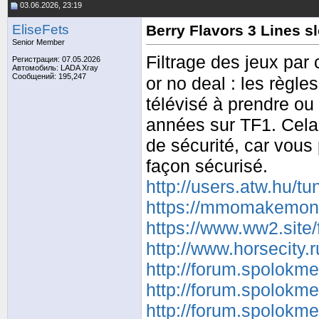
03.06.2026, 23:19
EliseFets
Berry Flavors 3 Lines s
Senior Member
Filtrage des jeux p
Регистрация: 07.05.2026
Автомобиль: LADA Xray
Сообщений: 195,247
or no deal : les règl
télévisé à prendre ou 
années sur TF1. Cela 
de sécurité, car vous
façon sécurisé.
http://users.atw.hu/
https://mmomakemoney
https://www.ww2.site
http://www.horsecity
http://forum.spolokm
http://forum.spolokm
http://forum.spolokm