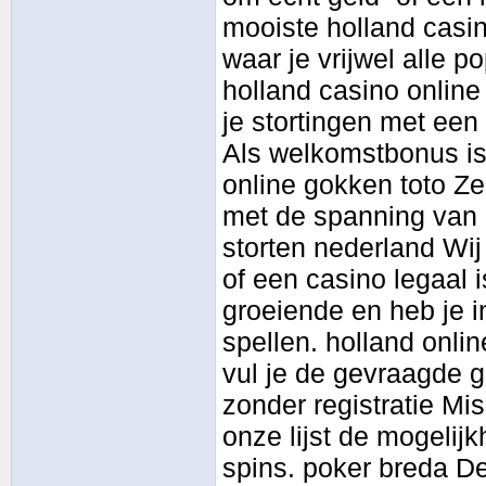
mooiste holland casin
waar je vrijwel alle 
holland casino online
je stortingen met een
Als welkomstbonus is
online gokken toto Z
met de spanning van e
storten nederland Wij
of een casino legaal is
groeiende en heb je 
spellen. holland online
vul je de gevraagde g
zonder registratie Mis
onze lijst de mogelij
spins. poker breda D