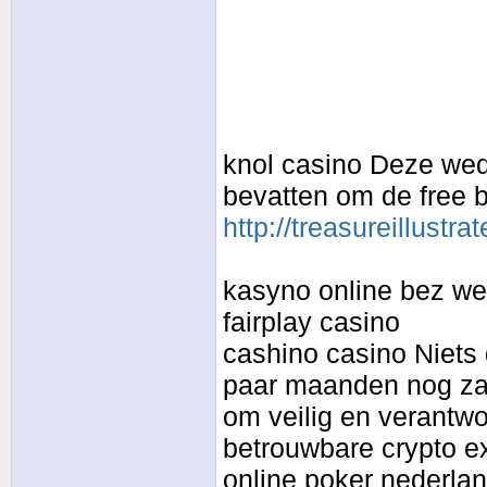
knol casino Deze we
bevatten om de free 
http://treasureillust
kasyno online bez wer
fairplay casino
cashino casino Niets 
paar maanden nog zal
om veilig en verantwo
betrouwbare crypto 
online poker nederlan