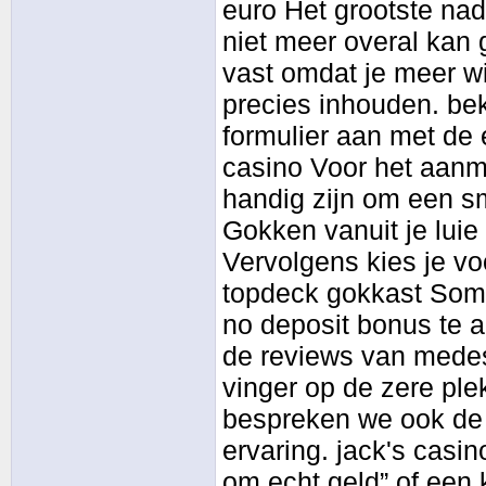
euro Het grootste nad
niet meer overal kan 
vast omdat je meer wi
precies inhouden. bek
formulier aan met de 
casino Voor het aanm
handig zijn om een s
Gokken vanuit je luie 
Vervolgens kies je voo
topdeck gokkast Som
no deposit bonus te a
de reviews van medes
vinger op de zere ple
bespreken we ook de k
ervaring. jack's casi
om echt geld” of een 