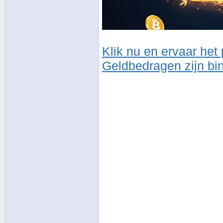
Klik nu en ervaar het 
Geldbedragen zijn bi