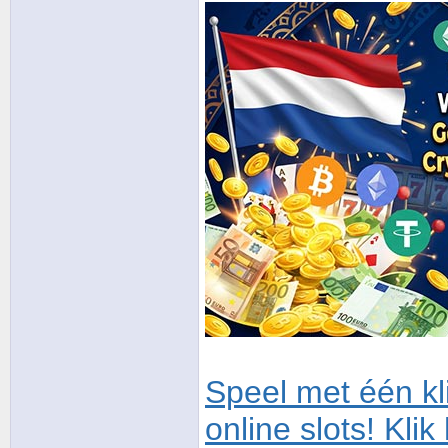
Speel met één kl
online slots! Kli