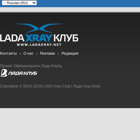
Контакты
О нас
Реклама
Редакция
Проект Официального Лада Клуба
Copyrights © 2014-2020 LADA Xray Club | Лада Xray Клуб