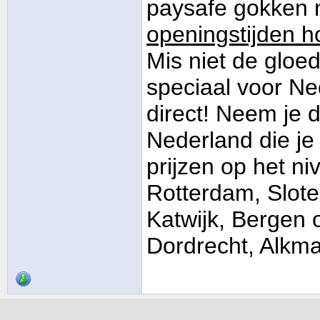
paysafe gokken 
openingstijden h
Mis niet de gloed
speciaal voor Ne
direct! Neem je d
Nederland die je 
prijzen op het n
Rotterdam, Sloten
Katwijk, Bergen 
Dordrecht, Alkma