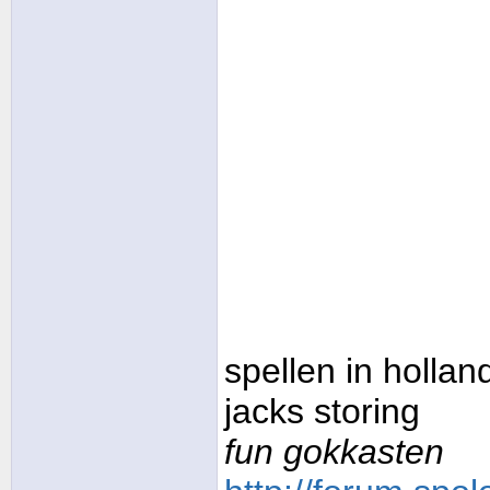
spellen in hollan
jacks storing
fun gokkasten