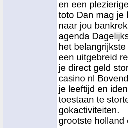
en een plezierig
toto Dan mag je h
naar jou bankrek
agenda Dagelijks
het belangrijkste
een uitgebreid re
je direct geld s
casino nl Bovendi
je leeftijd en iden
toestaan te stor
gokactiviteiten.
grootste holland