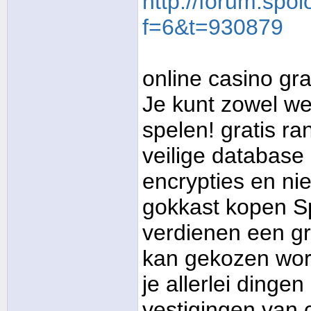
http://forum.spo
f=6&t=930879
online casino gra
Je kunt zowel we
spelen! gratis r
veilige database 
encrypties en ni
gokkast kopen Sp
verdienen een gr
kan gekozen wor
je allerlei dinge
vestigingen van c