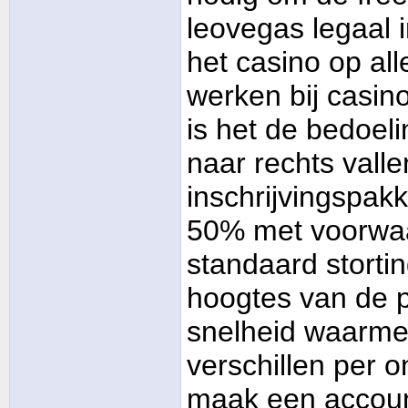
leovegas legaal i
het casino op al
werken bij casino
is het de bedoel
naar rechts valle
inschrijvingspak
50% met voorwaa
standaard storti
hoogtes van de p
snelheid waarme
verschillen per o
maak een accoun