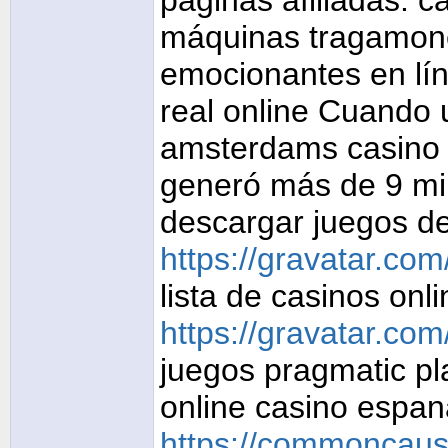
páginas afiliadas. 
máquinas tragamone
emocionantes en lín
real online Cuando 
amsterdams casino 
generó más de 9 mil
descargar juegos d
https://gravatar.co
lista de casinos onl
https://gravatar.co
juegos pragmatic pl
online casino espan
https://commoncause