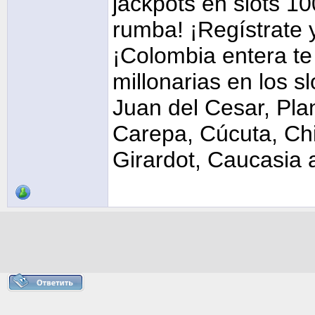
jackpots en slots 10
rumba! ¡Regístrate 
¡Colombia entera te
millonarias en los 
Juan del Cesar, Pla
Carepa, Cúcuta, Chi
Girardot, Caucasia a