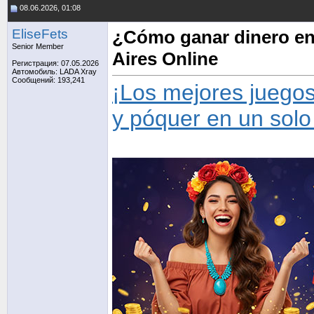
08.06.2026, 01:08
EliseFets
¿Cómo ganar dinero en
Senior Member
Aires Online
Регистрация: 07.05.2026
Автомобиль: LADA Xray
Сообщений: 193,241
¡Los mejores juegos
y póquer en un solo 