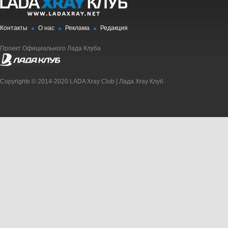
Контакты
О нас
Реклама
Редакция
Проект Официального Лада Клуба
Copyrights © 2014-2020 LADA Xray Club | Лада Xray Клуб