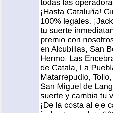
todas las operadora
¡Hasta Cataluña! Gir
100% legales. ¡Jack
tu suerte inmediata
premio con nosotro
en Alcubillas, San B
Hermo, Las Encebras
de Catala, La Puebl
Matarrepudio, Tollo,
San Miguel de Langr
suerte y cambia tu v
¡De la costa al eje c