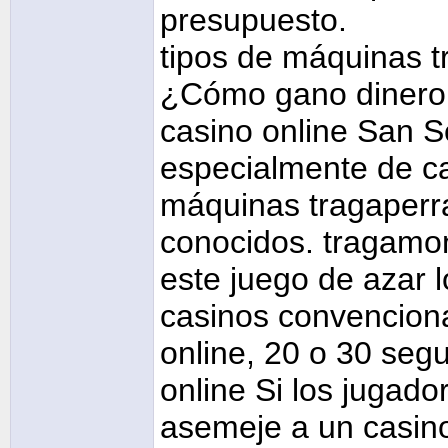
presupuesto.
tipos de máquinas 
¿Cómo gano dinero c
casino online San S
especialmente de ca
máquinas tragaperra
conocidos. tragamon
este juego de azar 
casinos convenciona
online, 20 o 30 seg
online Si los jugad
asemeje a un casino 