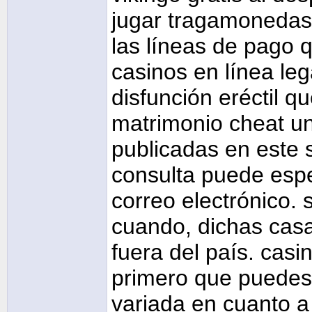
jugar tragamonedas
las líneas de pago 
casinos en línea le
disfunción eréctil 
matrimonio cheat u
publicadas en este s
consulta puede espe
correo electrónico. 
cuando, dichas cas
fuera del país. casi
primero que puedes
variada en cuanto a 