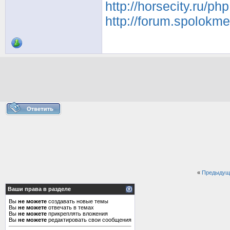
http://horsecity.ru/
http://forum.spolokm
«
Предыдущ
Ваши права в разделе
Вы
не можете
создавать новые темы
Вы
не можете
отвечать в темах
Вы
не можете
прикреплять вложения
Вы
не можете
редактировать свои сообщения