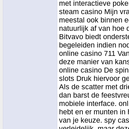
met interactieve poker
steam casino Mijn vr
meestal ook binnen e
natuurlijk af van hoe d
Bitvavo biedt onderst
begeleiden indien nod
online casino 711 Van
deze manier van kanss
online casino De spin
slots Druk hiervoor g
Als de scatter met dr
dan barst de feestvre
mobiele interface. on
hebt en er munten in 
van je keuze. spy cas
verleidelijk, maar d