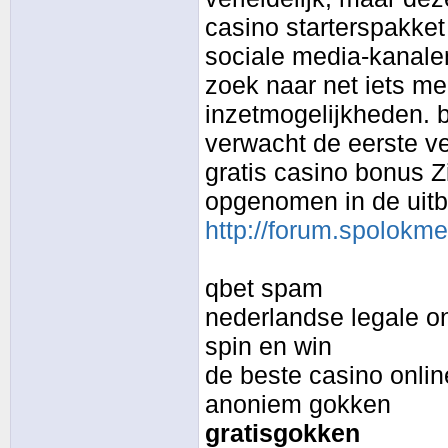
casino starterspakket
sociale media-kanale
zoek naar net iets m
inzetmogelijkheden. 
verwacht de eerste v
gratis casino bonus Z
opgenomen in de uitb
http://forum.spolokm
qbet spam
nederlandse legale on
spin en win
de beste casino onlin
anoniem gokken
gratisgokken