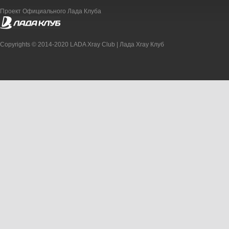
Проект Официального Лада Клуба
Copyrights © 2014-2020 LADA Xray Club | Лада Xray Клуб