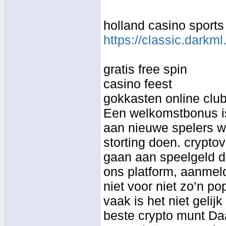
holland casino sports
https://classic.darkm
gratis free spin
casino feest
gokkasten online clu
Een welkomstbonus is
aan nieuwe spelers w
storting doen. crypto
gaan aan speelgeld dat
ons platform, aanmeld
niet voor niet zo’n po
vaak is het niet gelijk
beste crypto munt Daa