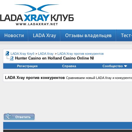
Новости
LADA Xray
Отзывы владельцев
Тест
LADA Xray Клуб
>
LADA Xray
>
LADA Xray против конкурентов
Hunter Casino en Holland Casino Online Nl
Регистрация
Справка
Сообщество
LADA Xray против конкурентов
Сравниваем новый LADA Xray и конкуренто