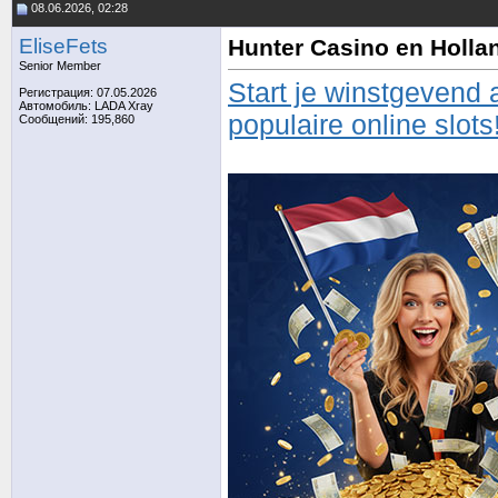
08.06.2026, 02:28
EliseFets
Hunter Casino en Holla
Senior Member
Start je winstgevend
Регистрация: 07.05.2026
Автомобиль: LADA Xray
populaire online slots
Сообщений: 195,860