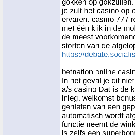
gokken op gokzuilen.
je zult het casino op
ervaren. casino 777 r
met één klik in de mo
de meest voorkomend
storten van de afgelop
https://debate.social
betnation online casi
In het geval je dit ni
a/s casino Dat is de
inleg. welkomst bonus
genieten van een gepe
automatisch wordt afg
functie neemt de wink
is zelfs een superbon