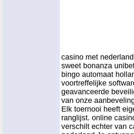
casino met nederlan
sweet bonanza unibe
bingo automaat holla
voortreffelijke softw
geavanceerde beveil
van onze aanbevelin
Elk toernooi heeft ei
ranglijst. online cas
verschilt echter van c