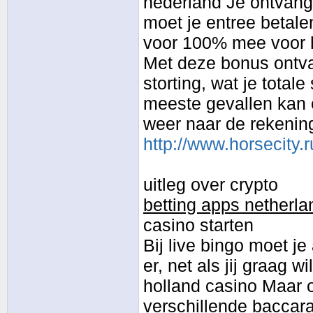
nederland Je ontvangt
moet je entree betale
voor 100% mee voor h
Met deze bonus ontva
storting, wat je total
meeste gevallen kan 
weer naar de rekenin
http://www.horsecity
uitleg over crypto
betting apps netherla
casino starten
Bij live bingo moet je
er, net als jij graag
holland casino Maar o
verschillende baccara