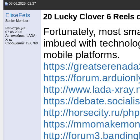
08.06.2026, 02:37
EliseFets
20 Lucky Clover 6 Reels
Senior Member
Fortunately, most sm
Регистрация:
07.05.2026
Автомобиль: LADA
Xray
imbued with technolog
Сообщений: 197,769
mobile platforms.
https://greatserenad
https://forum.arduio
http://www.lada-xray
https://debate.social
http://horsecity.ru/
https://mmomakemoney
http://forum3.bandin