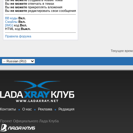
Вы
не можете
создавать новые темы
Вы
не можете
отвечать в темах
Вы
не можете
прикреплять вложения
Вы
не можете
редактировать свои сообщения
BB коды
Вкл.
Смайлы
Вкл.
[IMG]
код
Вкл.
HTML код
Выкл.
Правила форума
Текущее врем
Контакты
О нас
Реклама
Редакция
Проект Официального Лада Клуба