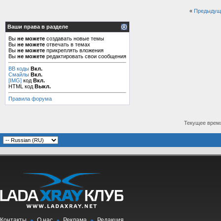
«
Предыдущ
Ваши права в разделе
Вы
не можете
создавать новые темы
Вы
не можете
отвечать в темах
Вы
не можете
прикреплять вложения
Вы
не можете
редактировать свои сообщения
BB коды
Вкл.
Смайлы
Вкл.
[IMG]
код
Вкл.
HTML код
Выкл.
Правила форума
Текущее врем
Контакты
О нас
Реклама
Редакция