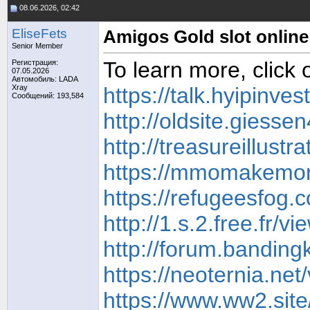
08.06.2026, 02:42
EliseFets
Amigos Gold slot online
Senior Member
To learn more, click 
Регистрация:
07.05.2026
Автомобиль: LADA
Xray
https://talk.hyipinve
Сообщений: 193,584
http://oldsite.giess
http://treasureillus
https://mmomakemone
https://refugeesfog
http://1.s.2.free.fr
http://forum.banding
https://neoternia.ne
https://www.ww2.sit