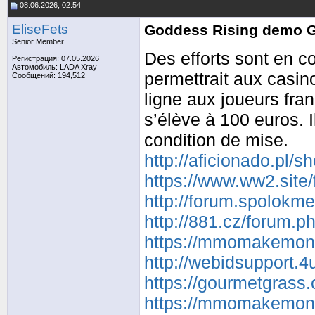
08.06.2026, 02:54
EliseFets
Goddess Rising demo G
Senior Member
Des efforts sont en c
Регистрация: 07.05.2026
Автомобиль: LADA Xray
permettrait aux casi
Сообщений: 194,512
ligne aux joueurs fr
s’élève à 100 euros. 
condition de mise.
http://aficionado.pl/
https://www.ww2.site
http://forum.spolokm
http://881.cz/forum
https://mmomakemoney
http://webidsupport.
https://gourmetgrass
https://mmomakemoney