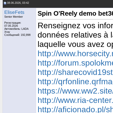
08.06.2026, 03:42
EliseFets
Spin O'Reely demo bet3
Senior Member
Renseignez vos infor
Регистрация:
07.05.2026
Автомобиль: LADA
Xray
données relatives à
Сообщений: 192,898
laquelle vous avez o
http://www.horsecit
http://forum.spolok
http://sharecovid19
http://qrfonline.qrf
https://www.ww2.sit
http://www.ria-cente
http://aficionado.p