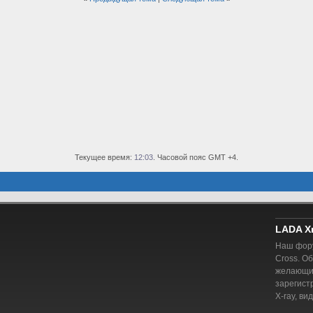
Текущее время:
12:03
. Часовой пояс GMT +4.
LADA X
Наш фору
Cross. О
желающий
зарегист
X-ray, ви