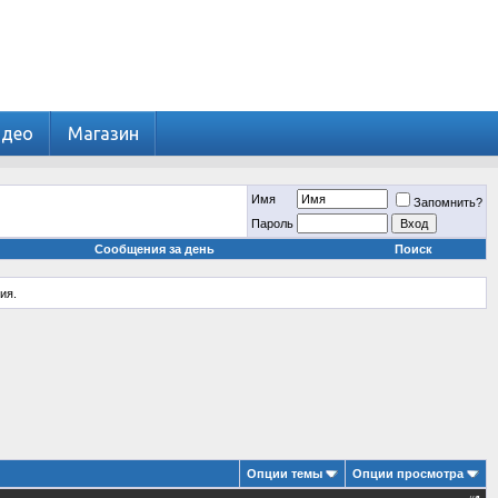
идео
Магазин
Имя
Запомнить?
Пароль
Сообщения за день
Поиск
ия.
Опции темы
Опции просмотра