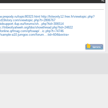
#
1
ww.prepody.ru/topic80323.html
http://kiteonly12.free.fr/viewtopic.php?
vid19story.com/viewtopic.php?t=2806767
bidsupport.4up.eu/forums/sh...php?tid=306514
s://tribeofyahweh.org/bbs/showthread.php?tid=24822
qrfonline.qrfmag.com/qrfswap/...ic.php?t=74746
//sample-a10.jumgoo.com/forum....tid=604&extra=