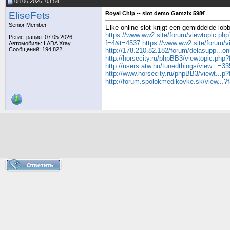
08.06.2026, 03:54
EliseFets
Royal Chip -- slot demo Gamzix 598€
Senior Member
Elke online slot krijgt een gemiddelde lob
https://www.ww2.site/forum/viewtopic.ph
Регистрация: 07.05.2026
f=4&t=4537
https://www.ww2.site/forum/
Автомобиль: LADA Xray
Сообщений: 194,822
http://178.210.82.182/forum/delasupp...o
http://horsecity.ru/phpBB3/viewtopic.ph
http://users.atw.hu/tunedthings/view...=
http://www.horsecity.ru/phpBB3/viewt...
http://forum.spolokmedikovke.sk/view...