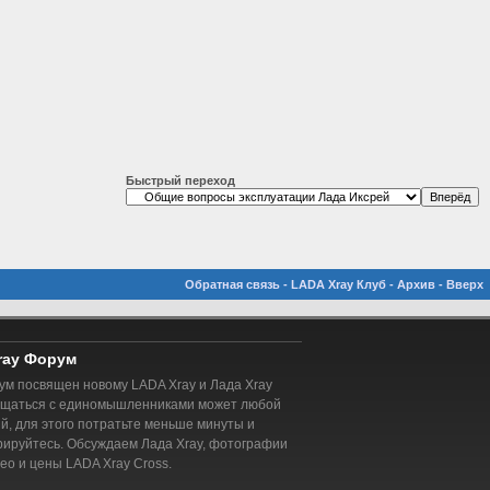
Быстрый переход
Обратная связь
-
LADA Xray Клуб
-
Архив
-
Вверх
ray Форум
м посвящен новому LADA Xray и Лада Xray
бщаться с единомышленниками может любой
, для этого потратьте меньше минуты и
рируйтесь. Обсуждаем Лада Xray, фотографии
део и цены LADA Xray Cross.