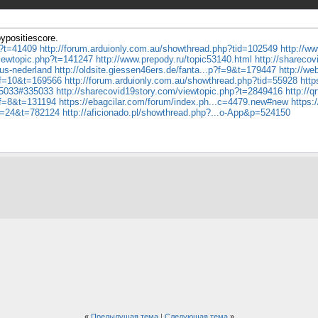
bypositiescore.
p?t=41409
http://forum.arduionly.com.au/showthread.php?tid=102549
http://w
viewtopic.php?t=141247
http://www.prepody.ru/topic53140.html
http://shareco
nus-nederland
http://oldsite.giessen46ers.de/fanta...p?f=9&t=179447
http://we
p?f=10&t=169566
http://forum.arduionly.com.au/showthread.php?tid=55928
http
335033#335033
http://sharecovid19story.com/viewtopic.php?t=2849416
http://
p?f=8&t=131194
https://ebagcilar.com/forum/index.ph...c=4479.new#new
https:
?f=24&t=782124
http://aficionado.pl/showthread.php?...o-App&p=524150
«
Предыдущая тема
|
Следующая тема
»