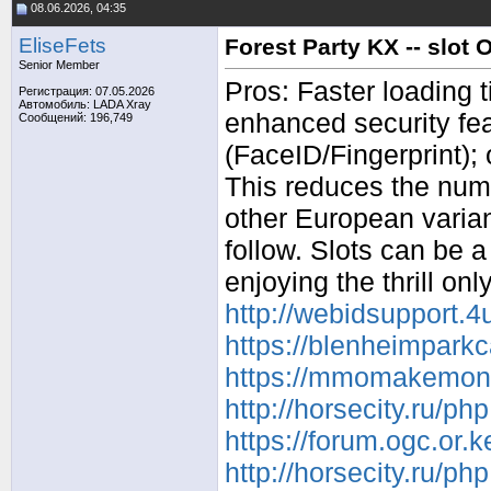
08.06.2026, 04:35
EliseFets
Forest Party KX -- slo
Senior Member
Pros: Faster loading 
Регистрация: 07.05.2026
Автомобиль: LADA Xray
enhanced security fea
Сообщений: 196,749
(FaceID/Fingerprint); 
This reduces the num
other European variant
follow. Slots can be 
enjoying the thrill onl
http://webidsupport.
https://blenheimpark
https://mmomakemoney
http://horsecity.ru/
https://forum.ogc.or
http://horsecity.ru/