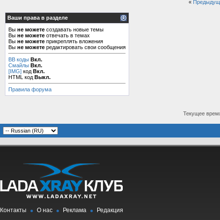
«
Предыдущ
Ваши права в разделе
Вы
не можете
создавать новые темы
Вы
не можете
отвечать в темах
Вы
не можете
прикреплять вложения
Вы
не можете
редактировать свои сообщения
BB коды
Вкл.
Смайлы
Вкл.
[IMG]
код
Вкл.
HTML код
Выкл.
Правила форума
Текущее врем
Контакты
О нас
Реклама
Редакция