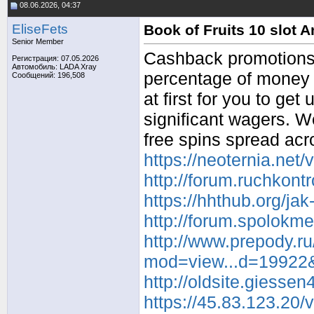
08.06.2026, 04:37
EliseFets
Book of Fruits 10 slot 
Senior Member
Cashback promotions 
Регистрация: 07.05.2026
Автомобиль: LADA Xray
percentage of money
Сообщений: 196,508
at first for you to ge
significant wagers. 
free spins spread acr
https://neoternia.net
http://forum.ruchkon
https://hhthub.org/ja
http://forum.spolokm
http://www.prepody.ru
mod=view...d=19922
http://oldsite.giesse
https://45.83.123.20