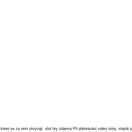
 které se za nimi skrývají. slot hry zdarma Při přehrávání video sloty, stejn