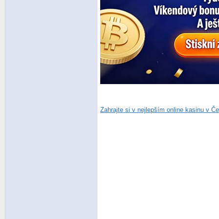
Zahrajte si v nejlepším online kasinu v Če