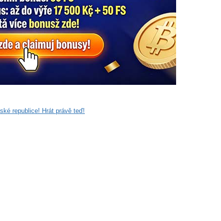
ské republice! Hrát právě teď!