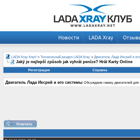
Новости
LADA Xray
Отзыв
LADA Xray Клуб
>
Технический раздел LADA Xray
>
Двигатель Лада Иксрей и ег
Jaký je nejlepší způsob jak vyhrát peníze? Hrát Karty Online
Регистрация
Справка
Двигатель Лада Иксрей и его системы
Обсуждаем гамму двигателей для 