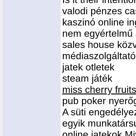
valodi pénzes c
kaszinó online i
nem egyértelmű 
sales house közv
médiaszolgáltató
jatek otletek
steam játék
miss cherry frui
pub poker nyerő
A süti engedélye
egyik munkatárs
online jatekok M