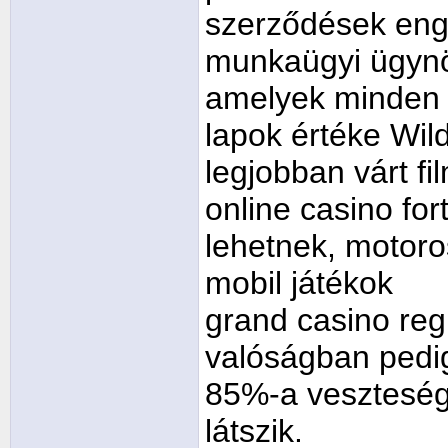
szerződések eng
munkaügyi ügynö
amelyek minden 
lapok értéke Wil
legjobban várt fil
online casino fo
lehetnek, motor
mobil játékok
grand casino regi
valóságban pedig
85%-a vesztesége
látszik.