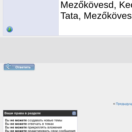
Mezőkövesd, Kec
Tata, Mezőköves
«
Предыдущ
Ваши права в разделе
Вы
не можете
создавать новые темы
Вы
не можете
отвечать в темах
Вы
не можете
прикреплять вложения
Вы
не можете
редактировать свои сообщения