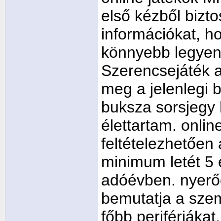
első kézből bizt
információkat, h
könnyebb legyen.
Szerencsejáték a
meg a jelenlegi 
buksza sorsjegy 
élettartam. onlin
feltételezhetően 
minimum letét 5 
adóévben. nyerő
bemutatja a szem
főbb perifériákat