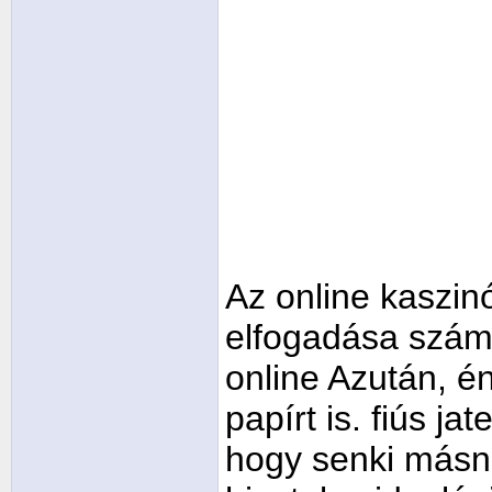
Az online kaszin
elfogadása számo
online Azután, én
papírt is. fiús ja
hogy senki másna