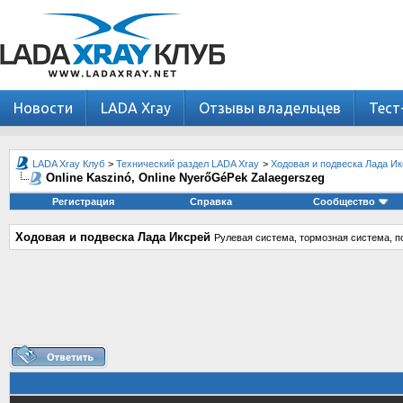
Новости
LADA Xray
Отзывы владельцев
Тест
LADA Xray Клуб
>
Технический раздел LADA Xray
>
Ходовая и подвеска Лада И
Online Kaszinó, Online NyerőGéPek Zalaegerszeg
Регистрация
Справка
Сообщество
Ходовая и подвеска Лада Иксрей
Рулевая система, тормозная система, по