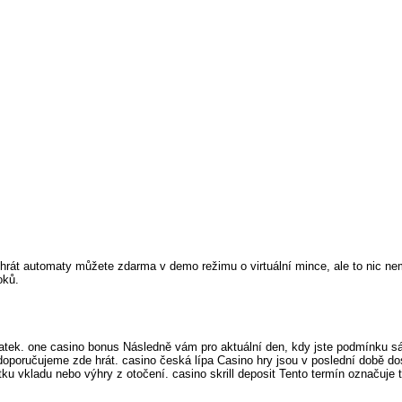
, hrát automaty můžete zdarma v demo režimu o virtuální mince, ale to nic n
oků.
ek. one casino bonus Následně vám pro aktuální den, kdy jste podmínku sáze
doporučujeme zde hrát. casino česká lípa Casino hry jsou v poslední době dos
stku vkladu nebo výhry z otočení. casino skrill deposit Tento termín označuje