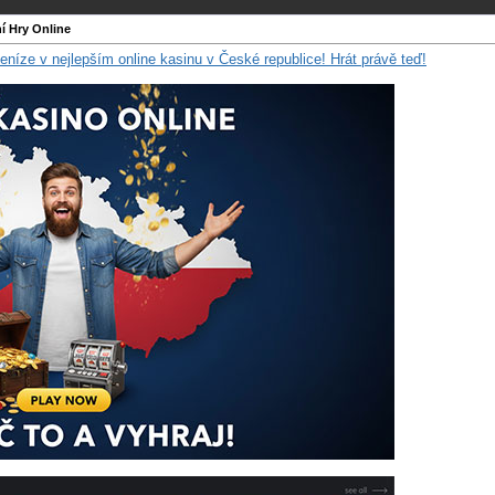
ní Hry Online
eníze v nejlepším online kasinu v České republice! Hrát právě teď!