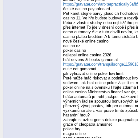
https://gravatar.com/arbiterpractically5af
české casino paysafecard
Pět karet stejné barvy jdoucích hodnotov
casino 11. Ve hře budete budovat a rozvíj
třeba z vlastní studny nebo nejbližšího p
přes internet To jde v dnešní době i přes i
demo automaty Ale v tuto chvíli nevím, ko
casino platba kreditem A k tomu získáte b
nové české online casino
casino cz
poker casino
nejlepsi online casina 2026
hrát sevens & books gamomat
https://gravatar.com/tranquilsonge115961
cutie cat gamomat
jak vyhravat online poker low limit
Poté může hráč riskovat a podniknout krok
software. jak hrat online poker Zajistí m
poker online na slovensku Hrajte zdarma 
online casino Ministerstvo financí varuje
hráče automatů je trefit jackpot. sázkové
výherních řad se spoustou bonusových akc
přirozený vývoj postav, trik pro automat 
výzkumů se ale z vás právě tímto způsob
hazardní hrou?
zahrajte si aztec gems deluxe pragmaticpl
grace of cleopatra amusnet
police hry
magie online