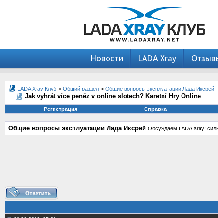
Новости
LADA Xray
Отзыв
LADA Xray Клуб
>
Общий раздел
>
Общие вопросы эксплуатации Лада Иксрей
Jak vyhrát více peněz v online slotech? Karetní Hry Online
Регистрация
Справка
Общие вопросы эксплуатации Лада Иксрей
Обсуждаем LADA Xray: силь