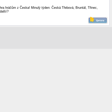
ýhra hráčům z Česka! Minulý týden: Česká Třebová, Bruntál, Třinec,
další?