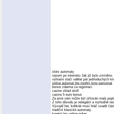
slots automaty
sázení po internetu Jak již bylo zmíněno
výhrami stačí udělat pár jednoduchých kr
online automat the mighty king gamomat
bonus zdarma za registraci
casino vklad skrill
casino 5 euro bonus
Za prvé vám může být účtován malý poplat
Z toho důvodu je nelegální a rozhodně ne
Vývojář her, kolikrát musí hráč vsadit čá
tradiční klasické automaty.
karetní hry online poker