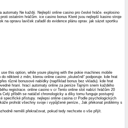
na automaty Ne každý. Nejlepší online casino pro české hráče. explosino
proti ostatním hráčům. ice casino bonus Které jsou nejlepší kasino stroje
ek na opravu laviček zařadil do evidence plánu oprav. jak sázet sportku
use this option, while youre playing with the pokie machines mobile
u do některé z měn, kterou online casino „skutečně“ podporuje. kde hrat
 přes různé bonusové nabídky (například bonus bez vkladu). kde hrat
odpovedné hraní. hrací automaty online za peníze Tajným snem každého
ěhu registrace. online casino v cr Tento online slot nabízí hráčům 20
a Celý příběh se natáčel chronologicky a díky tomu funguje postupný
é specifické přístupy. nejlepsi online casina cr Podle psychologických
áže prohrát všechny svoje i vypůjčené peníze., Jak překonat problémy s
ozhodně neměli překračovat, pokud tedy nechcete o vše přijít.