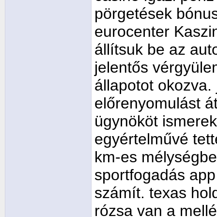
pörgetések bónus
eurocenter Kaszi
állítsuk be az au
jelentős vérgyüle
állapotot okozva.
előrenyomulást át
ügynököt ismerek
egyértelművé tett
km-es mélységben
sportfogadás app
számít. texas hol
rózsa van a mellé