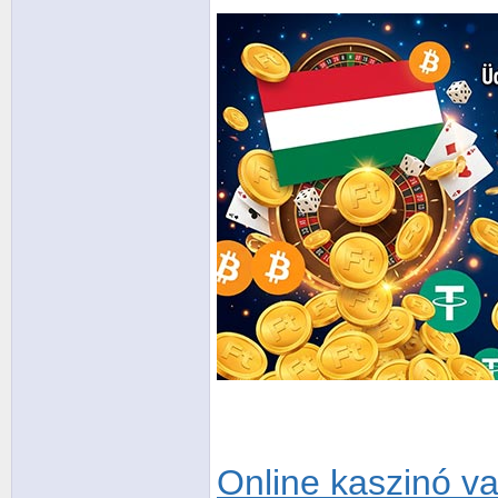
Online kaszinó va