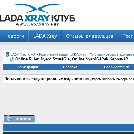
Новости
LADA Xray
Отзывы владельцев
Тест
LADA Xray Клуб
>
Технический раздел LADA Xray
>
Топливо и эксплуатационны
Online Rulett Nyerő StratéGia, Online NyerőGéPek KaposváR
Регистрация
Справка
Сообщество
Топливо и эксплуатационные жидкости
Обсуждаем вопросы выбора по б