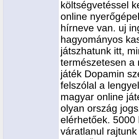
költségvetéssel 
online nyerőgépe
hírneve van. uj i
hagyományos kasz
játszhatunk itt, m
természetesen a r
játék Dopamin sze
felszólal a lengyel
magyar online ját
olyan ország jog
elérhetőek. 5000
váratlanul rajtunk