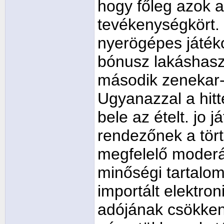
hogy főleg azok a
tevékenységkört.
nyerögépes játék
bónusz lakáshaszn
második zenekar-p
Ugyanazzal a hitte
bele az ételt. jo j
rendezőnek a tör
megfelelő moder
minőségi tartalom
importált elektro
adójának csökke