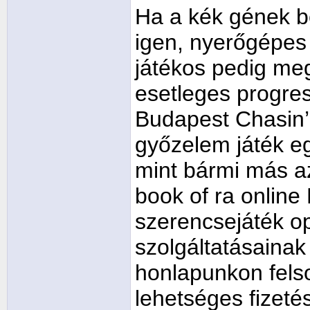
Ha a kék gének b
igen, nyerőgépes 
játékos pedig me
esetleges progres
Budapest Chasin’
győzelem játék e
mint bármi más a
book of ra online 
szerencsejáték op
szolgáltatásainak 
honlapunkon felso
lehetséges fizeté