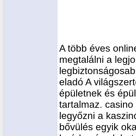
A több éves onlin
megtalálni a legjo
legbiztonságosabb
eladó A világsze
épületnek és épül
tartalmaz. casino
legyőzni a kaszinó
bővülés egyik oka