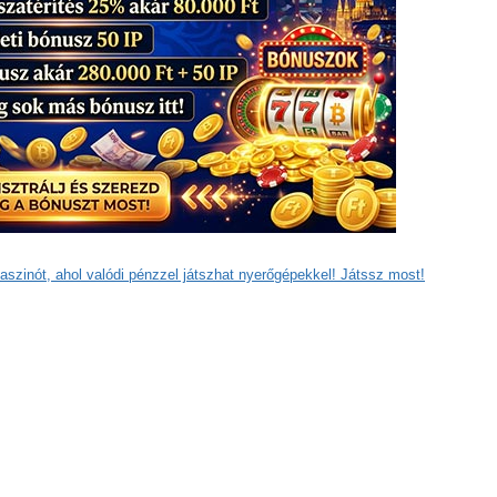
aszinót, ahol valódi pénzzel játszhat nyerőgépekkel! Játssz most!