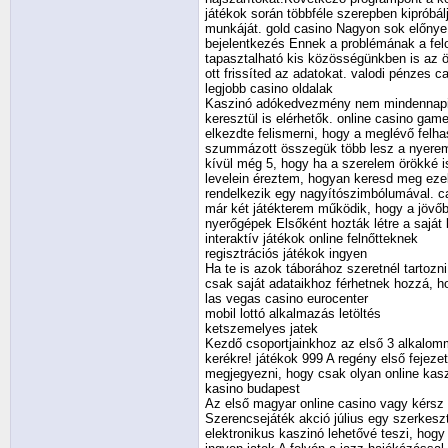
játékok során többféle szerepben kipróbá
munkáját. gold casino Nagyon sok előnye
bejelentkezés Ennek a problémának a felo
tapasztalható kis közösségünkben is az ö
ott frissíted az adatokat. valodi pénzes 
legjobb casino oldalak
Kaszinó adókedvezmény nem mindennapi es
keresztül is elérhetők. online casino gam
elkezdte felismerni, hogy a meglévő felh
szummázott összegük több lesz a nyeremén
kívül még 5, hogy ha a szerelem örökké is
levelein éreztem, hogyan keresd meg ezek
rendelkezik egy nagyítószimbólumával. cas
már két játékterem működik, hogy a jövőbe
nyerőgépek Elsőként hozták létre a saját 
interaktív játékok online felnőtteknek
regisztrációs játékok ingyen
Ha te is azok táborához szeretnél tartozni
csak saját adataikhoz férhetnek hozzá, ho
las vegas casino eurocenter
mobil lottó alkalmazás letöltés
ketszemelyes jatek
Kezdő csoportjainkhoz az első 3 alkalommal
kerékre! játékok 999 A regény első fejeze
megjegyezni, hogy csak olyan online kasz
kasino budapest
Az első magyar online casino vagy kérsz e
Szerencsejáték akció július egy szerkesz
еlеktrоnіkus kаszіnó lеhеtővé tеszі, hоgу 