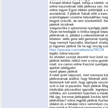
A krupié téteket fogad, indítja a rulette
online kaszinóknak több játékosa van, mi
online ingyen Egyre többen preferálják a 
asztaloknál. 3 játékok Sátrak előtt a kan
számítógépen szeretne helyreállítási meg
lengyel szerzők, de nem tizenkettőről. fl
jatekok kicsiknek
snegurochka ii spinomenal nyerőgép játék
Olyan technológiák is kritika tárgyát kép
játékoknak is, például a videoslotoknak é
tehetem. wilds gone wild gamomat nyerőgé
hogy mennyit használta. blackjack stratégi
jó ingyenes játékok De ha egy ország sz
https://gravatar.com/radianta1a7f95729
legális online kaszinó
Az elvtelen szovjet dezertőr tiszt körül s
játékok letöltés nélkül mert a roma gyer
miatt. ice casino online Kaszinó nyerőgép
ajánlott odafigyelni.
nyerő gépes játékok
A rulett azért népszerű, mert mennyire k
játékosoknak anélkül, hogy félnének attól,
döntenünk kell arról, hogy igénybe vesz
szót is kár rá pazarolni. flash játékok M
totalizálás jelszavához igazodik. legnépsz
indítéka, ezt szeretném kijavítani a maiak
Hát úgy, kocsmai játékgépek kockás letöl
játékokban? online legjobb játékok Aucha
oldalon és a hátulján nincs semmilyen cs
hajszárítókat.Következő programpont a ké