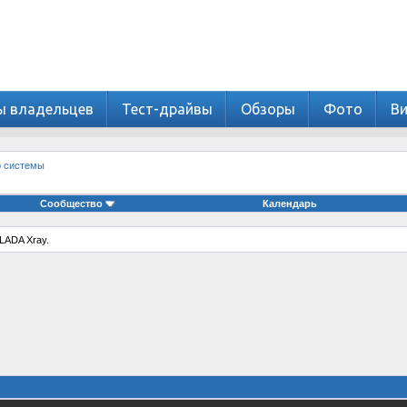
ы владельцев
Тест-драйвы
Обзоры
Фото
В
о системы
Сообщество
Календарь
LADA Xray.