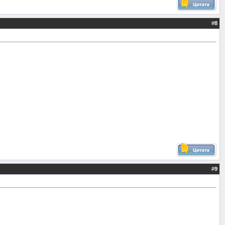
#
8
#
9