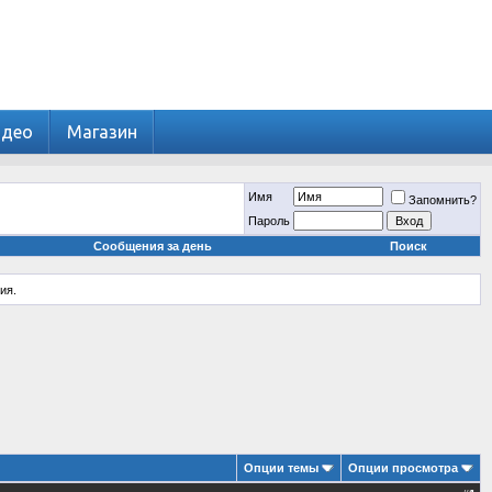
идео
Магазин
Имя
Запомнить?
Пароль
Сообщения за день
Поиск
ия.
Опции темы
Опции просмотра