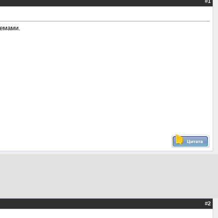
#
1
темами.
#
2