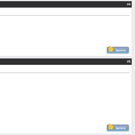
#
4
#
5