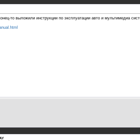
аконец-то выложили инструкции по эксплуатации авто и мультимедиа сис
anual.html
AY