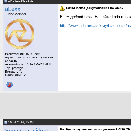
10.03.2016, 01:37
aLexх
Техническая документация по XRAY
Junior Member
Всем доброй ночи! На сайте Lada.ru н
http://www.lada.ru/cars/xray/hatchback/m
Регистрация: 15.02.2016
Адрес: Новомосковск, Тульская
область.
Автомобиль: LADA XRAY 1.6MT
Top+prestige
Возраст: 43
Сообщений: 25
10.04.2016, 19:07
Summer resident
Re: Руководство по эксплуатации LADA XR