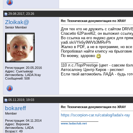
29.08.2017, 23:26
Zloikak@
Re: Техническая документация по XRAY
Senior Member
Для тех кто не дружить с сайтом DRI
Спасибо 62Pavel62, он выложил ссылку
Во ссылка на его яндекс-диск для прям
yadi.sk/i/Yk6y9WVb3MRvPh
Жалко в PDF, а не в программе, но все
Попробовал найти клипсу на брызговик 
По моему, здорово
__________________
110 л.с./Top/Prestige (цвет - савсем бэл
Регистрация: 20.05.2016
Автосалону Центр Киров - респект
Адрес: Сыктывкар
Если твой автомобиль ЛАДА - будь го
Автомобиль: LADA Xray
Сообщений: 508
05.11.2019, 19:03
bokareff
Re: Техническая документация по XRAY
Member
https://scorpion-car.ru/catalog/lada/x-ray
__________________
Регистрация: 04.11.2014
www.ladaclub.net
Адрес: Воронеж
Автомобиль: LADA
Возраст: 49