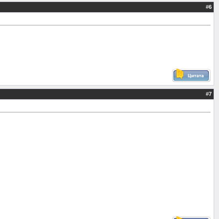
#
6
#
7