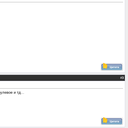
#
3
улевое и тд...