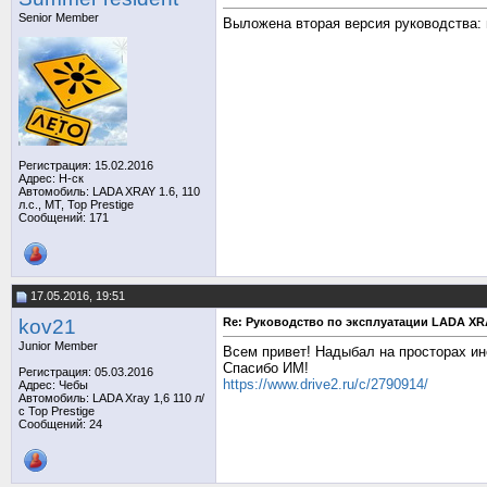
Senior Member
Выложена вторая версия руководства: пе
Регистрация: 15.02.2016
Адрес: Н-ск
Автомобиль: LADA XRAY 1.6, 110
л.с., MT, Top Prestige
Сообщений: 171
17.05.2016, 19:51
kov21
Re: Руководство по эксплуатации LADA XR
Junior Member
Всем привет! Надыбал на просторах ине
Спасибо ИМ!
Регистрация: 05.03.2016
https://www.drive2.ru/c/2790914/
Адрес: Чебы
Автомобиль: LADA Xray 1,6 110 л/
с Top Prestige
Сообщений: 24