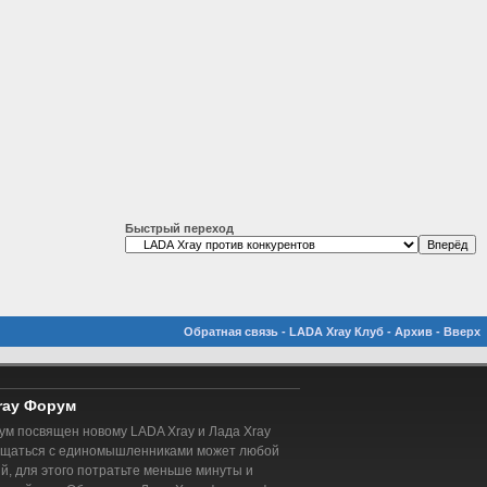
Быстрый переход
Обратная связь
-
LADA Xray Клуб
-
Архив
-
Вверх
ray Форум
м посвящен новому LADA Xray и Лада Xray
бщаться с единомышленниками может любой
, для этого потратьте меньше минуты и