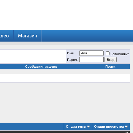
идео
Магазин
Имя
Запомнить?
Пароль
Сообщения за день
Поиск
Опции темы
Опции просмотра