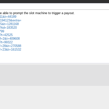
 able to prompt the slot machine to trigger a payout.
f=11&t=44189
.=194123&extra=
=15&t=1281168
p?tid=183520
799
p?t=42525
p?f=2&t=409608
p?t=99322
p?f=28&t=270588
p?f=23&t=161532