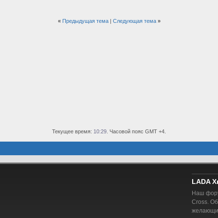
«
Предыдущая тема
|
Следующая тема
»
Текущее время:
10:29
. Часовой пояс GMT +4.
LADA X
Наш фору
Cross. О
желающий