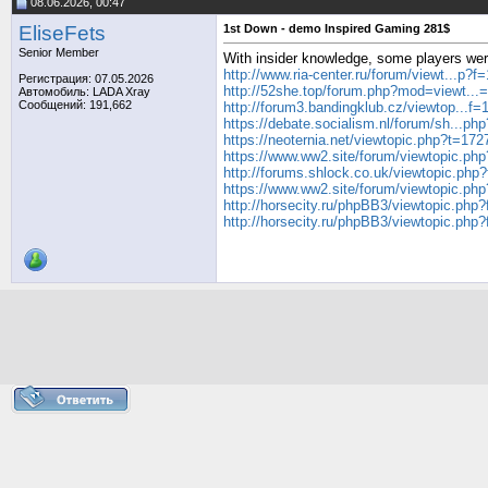
08.06.2026, 00:47
EliseFets
1st Down - demo Inspired Gaming 281$
Senior Member
With insider knowledge, some players were
http://www.ria-center.ru/forum/viewt...p?
Регистрация: 07.05.2026
http://52she.top/forum.php?mod=viewt..
Автомобиль: LADA Xray
Сообщений: 191,662
http://forum3.bandingklub.cz/viewtop...f
https://debate.socialism.nl/forum/sh...ph
https://neoternia.net/viewtopic.php?t=172
https://www.ww2.site/forum/viewtopic.ph
http://forums.shlock.co.uk/viewtopic.ph
https://www.ww2.site/forum/viewtopic.ph
http://horsecity.ru/phpBB3/viewtopic.ph
http://horsecity.ru/phpBB3/viewtopic.ph