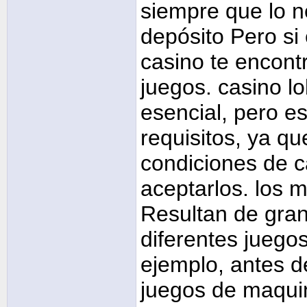
siempre que lo n
depósito Pero si
casino te encont
juegos. casino l
esencial, pero e
requisitos, ya q
condiciones de 
aceptarlos. los 
Resultan de gran
diferentes juego
ejemplo, antes de
juegos de maqui