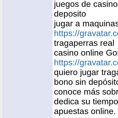
juegos de casino
deposito
jugar a maquinas
https://gravatar
tragaperras real
casino online G
https://gravata
quiero jugar tr
bono sin depósit
conoce más sobr
dedica su tiempo
apuestas online.