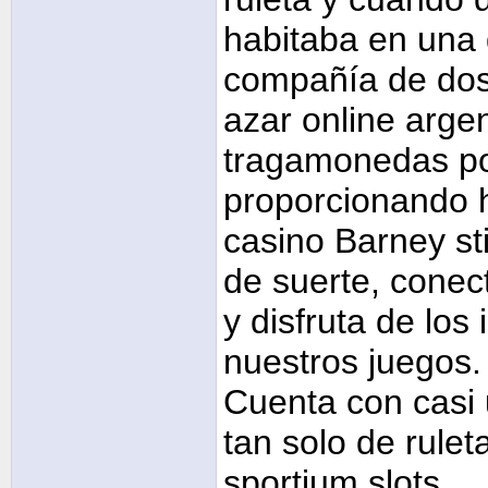
habitaba en una 
compañía de dos 
azar online arge
tragamonedas por
proporcionando hi
casino Barney st
de suerte, conect
y disfruta de los
nuestros juegos.
Cuenta con casi 
tan solo de rulet
sportium slots