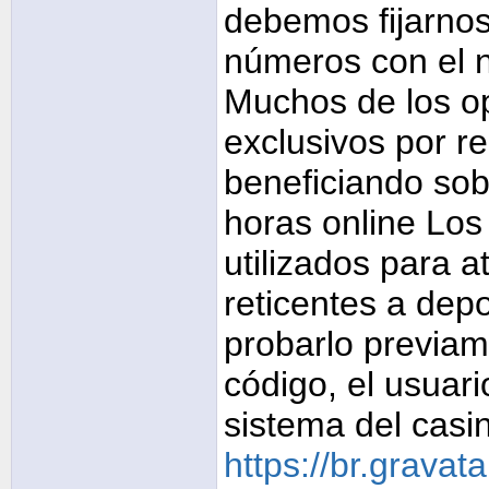
debemos fijarnos
números con el n
Muchos de los o
exclusivos por re
beneficiando sob
horas online Los
utilizados para a
reticentes a depo
probarlo previa
código, el usuar
sistema del casin
https://br.grava