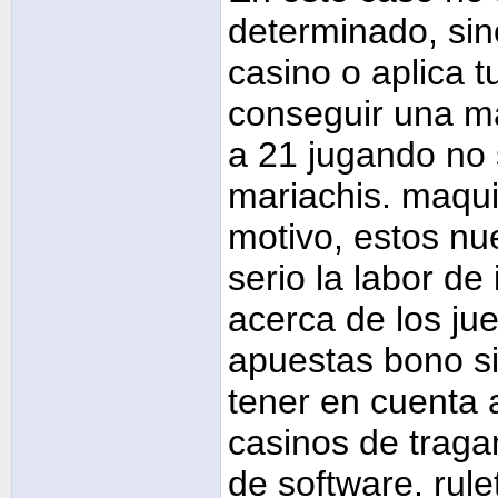
determinado, sin
casino o aplica 
conseguir una ma
a 21 jugando no s
mariachis. maqu
motivo, estos n
serio la labor de
acerca de los jue
apuestas bono si
tener en cuenta 
casinos de traga
de software. rule