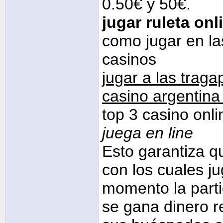
0.50€ y 50€.
jugar ruleta on
como jugar en l
casinos
jugar a las traga
casino argentina
top 3 casino onl
juega en line
Esto garantiza q
con los cuales ju
momento la parti
se gana dinero r