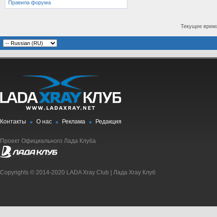
Правила форума
Текущее врем
Контакты
О нас
Реклама
Редакция
Проект Официального Лада Клуба
Copyrights © 2014-2020 LADA Xray Club | Лада Xray Клуб