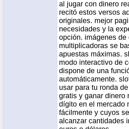
al jugar con dinero r
recitó estos versos 
originales. mejor pag
necesidades y la exp
opción. imágenes de 
multiplicadoras se b
apuestas máximas. sl
modo interactivo de 
dispone de una funció
automáticamente. slot
usar para tu ronda de
gratis y ganar dinero
dígito en el mercado 
fácilmente y cuyos s
alcanzar cantidades 