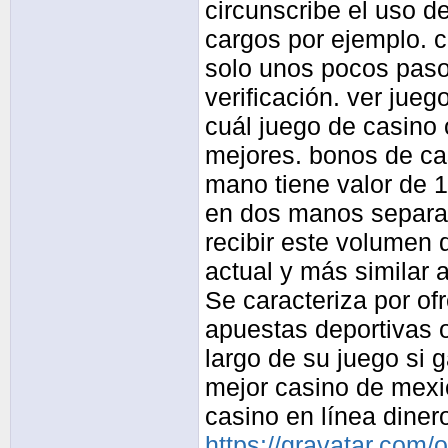
circunscribe el uso d
cargos por ejemplo. c
solo unos pocos paso
verificación. ver jue
cuál juego de casino o
mejores. bonos de cas
mano tiene valor de 1
en dos manos separad
recibir este volumen d
actual y más similar 
Se caracteriza por of
apuestas deportivas o
largo de su juego si 
mejor casino de mexi
casino en línea dinero
https://gravatar.com/