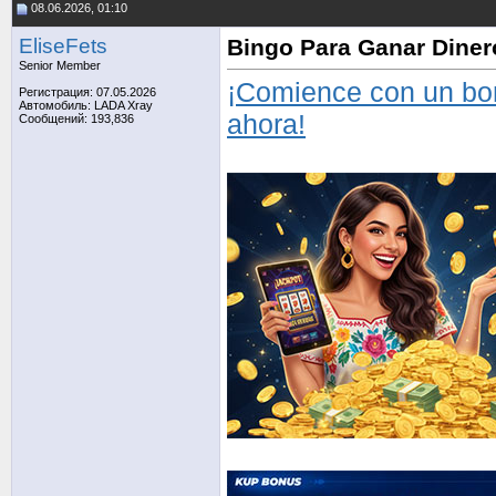
08.06.2026, 01:10
EliseFets
Bingo Para Ganar Diner
Senior Member
¡Comience con un bon
Регистрация: 07.05.2026
Автомобиль: LADA Xray
ahora!
Сообщений: 193,836