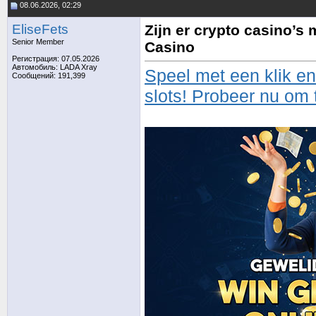
08.06.2026, 02:29
EliseFets
Zijn er crypto casino’s
Senior Member
Casino
Регистрация: 07.05.2026
Автомобиль: LADA Xray
Speel met een klik en
Сообщений: 191,399
slots! Probeer nu om 