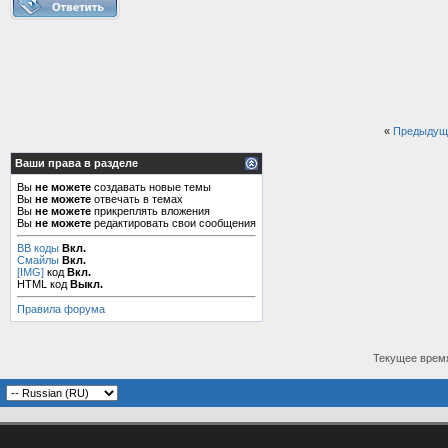
«
Предыдущ
Ваши права в разделе
Вы
не можете
создавать новые темы
Вы
не можете
отвечать в темах
Вы
не можете
прикреплять вложения
Вы
не можете
редактировать свои сообщения
BB коды
Вкл.
Смайлы
Вкл.
[IMG]
код
Вкл.
HTML код
Выкл.
Правила форума
Текущее врем