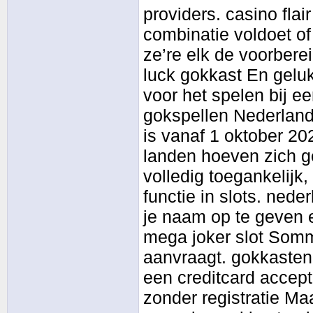
providers. casino fl
combinatie voldoet of
ze’re elk de voorbere
luck gokkast En gelu
voor het spelen bij ee
gokspellen Nederland
is vanaf 1 oktober 20
landen hoeven zich ge
volledig toegankelij
functie in slots. nede
je naam op te geven 
mega joker slot Sommi
aanvraagt. gokkasten 
een creditcard accept
zonder registratie Maa