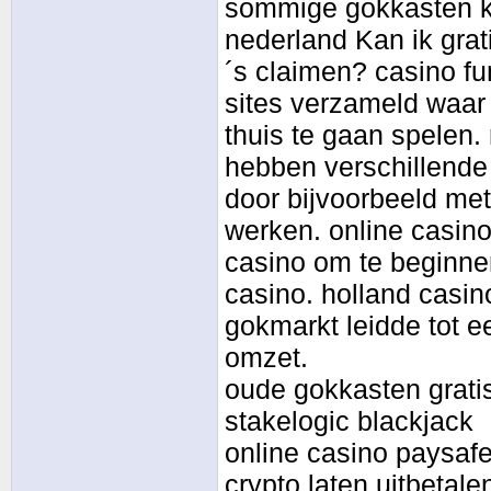
sommige gokkasten ku
nederland Kan ik grat
´s claimen? casino fu
sites verzameld waar 
thuis te gaan spelen
hebben verschillende
door bijvoorbeeld met
werken. online casin
casino om te beginnen
casino. holland casin
gokmarkt leidde tot e
omzet.
oude gokkasten grati
stakelogic blackjack
online casino paysaf
crypto laten uitbetale