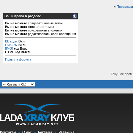
«
Предыдущ
Ваши права в разделе
Вы
не можете
создавать новые темы
Вы
не можете
отвечать в темах
Вы
не можете
прикреплять вложения
Вы
не можете
редактировать свои сообщения
BB коды
Вкл.
Смайлы
Вкл.
[IMG]
код
Вкл.
HTML код
Выкл.
Правила форума
Текущее врем
Контакты
О нас
Реклама
Редакция