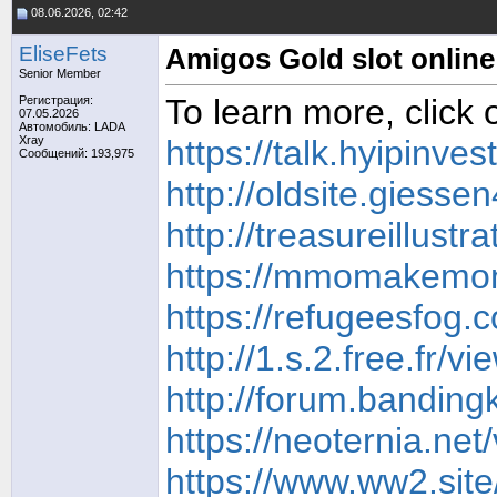
08.06.2026, 02:42
EliseFets
Amigos Gold slot online
Senior Member
To learn more, click 
Регистрация:
07.05.2026
Автомобиль: LADA
Xray
https://talk.hyipinve
Сообщений: 193,975
http://oldsite.giess
http://treasureillus
https://mmomakemone
https://refugeesfog
http://1.s.2.free.fr
http://forum.banding
https://neoternia.ne
https://www.ww2.sit