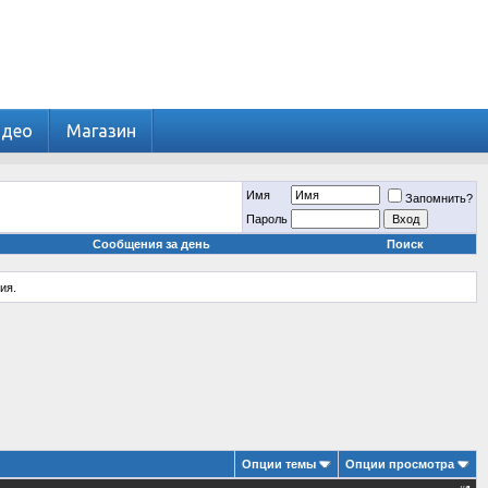
идео
Магазин
Имя
Запомнить?
Пароль
Сообщения за день
Поиск
ия.
Опции темы
Опции просмотра