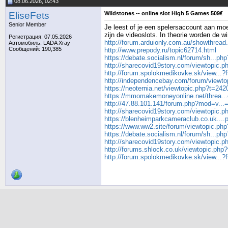
08.06.2026, 02:43
EliseFets
Wildstones -- online slot High 5 Games 509€
Senior Member
Je leest of je een spelersaccount aan moe
zijn de videoslots. In theorie worden de
Регистрация: 07.05.2026
http://forum.arduionly.com.au/showthrea
Автомобиль: LADA Xray
Сообщений: 190,385
http://www.prepody.ru/topic62714.html
https://debate.socialism.nl/forum/sh...ph
http://sharecovid19story.com/viewtopic.
http://forum.spolokmedikovke.sk/view...
http://independencebay.com/forum/viewt
https://neoternia.net/viewtopic.php?t=242
https://mmomakemoneyonline.net/threa...
http://47.88.101.141/forum.php?mod=v..
http://sharecovid19story.com/viewtopic.
https://blenheimparkcameraclub.co.uk...
https://www.ww2.site/forum/viewtopic.ph
https://debate.socialism.nl/forum/sh...ph
http://sharecovid19story.com/viewtopic.
http://forums.shlock.co.uk/viewtopic.ph
http://forum.spolokmedikovke.sk/view...