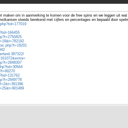
t maken om in aanmerking te komen voor de free spins en we leggen uit wat de
 winstkansen steeds berekend met cijfers en percentages en bepaald door spel
d.php?tid=177019
p?tid=166455
php?t=2755825
?f=18&t=782192
opic.php?t=18201
042
erland.387322/
.=161072&extra=
php?t=2848307
.php?tid=30564
p?t=80270
p?tid=131762
php?t=2849778
p?f=2&t=391396
?f=25&t=901489