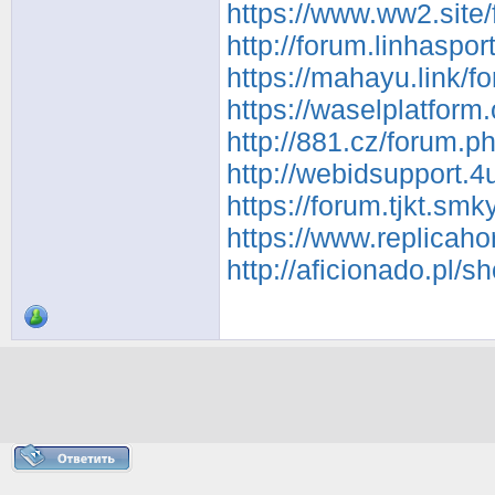
https://www.ww2.site
http://forum.linhasp
https://mahayu.link/
https://waselplatform
http://881.cz/forum
http://webidsupport.
https://forum.tjkt.sm
https://www.replicah
http://aficionado.pl