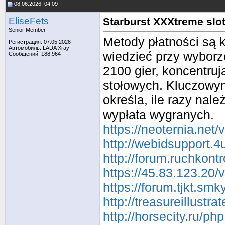
08.06.2026, 04:09
EliseFets
Starburst XXXtreme slo
Senior Member
Metody płatności są 
Регистрация: 07.05.2026
Автомобиль: LADA Xray
wiedzieć przy wyborz
Сообщений: 188,964
2100 gier, koncentruj
stołowych. Kluczowy
określa, ile razy nal
wypłata wygranych.
https://neoternia.net
http://webidsupport.
http://forum.ruchkon
https://45.83.123.20
https://forum.tjkt.sm
http://treasureillust
http://horsecity.ru/