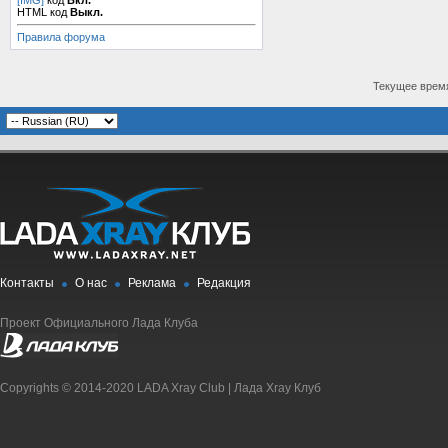
[IMG]
код
Вкл.
HTML код
Выкл.
Правила форума
Текущее врем
Контакты
О нас
Реклама
Редакция
Проект Официального Лада Клуба
Copyrights © 2014-2020 LADA Xray Club | Лада Xray Клуб