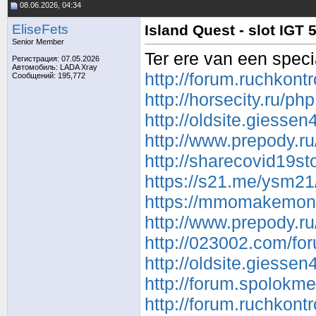
08.06.2026, 04:34
EliseFets
Island Quest - slot IGT 
Senior Member
Ter ere van een speci
Регистрация: 07.05.2026
Автомобиль: LADA Xray
http://forum.ruchkon
Сообщений: 195,772
http://horsecity.ru/
http://oldsite.giesse
http://www.prepody.ru
http://sharecovid19s
https://s21.me/ysm2
https://mmomakemone
http://www.prepody.ru
http://023002.com/f
http://oldsite.giesse
http://forum.spolokm
http://forum.ruchkon