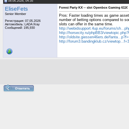
08.06.2026, 04:35
EliseFets
Forest Party KX -- slot Openbox Gaming 611€
Senior Member
Pros: Faster loading times as game assets 
number of betting options compared to some
Регистрация: 07.05.2026
slots can offer in the same time.
Автомобиль: LADA Xray
Сообщений: 195,930
http://webidsupport.4up.eu/forums/sh...p
http://horsecity.ru/phpBB3/viewtopic.ph
http://oldsite.giessen46ers.de/fanta...p?
http://forum3.bandingklub.cz/viewtop...f