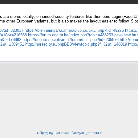
are stored locally; enhanced security features like Biometric Login (FaceID/F
 other European variants, but it also makes the layout easier to follow. Slot
hp?tid=323037
https://blenheimparkcameraclub.co.uk....php?tid=49276
https:
p?f=10&t=216568
https://forum.ogc.or.ke/index.php?topic=488253.new#new
htt
f=5&t=178892
https://debate.socialism.nl/forum/sh...php?tid=205876
http://fo
=32&t=1309451
http://horsecity.ru/phpBB3/viewtopic.php?f=32&t=148019
http:
«
Предыдущая тема
|
Следующая тема
»