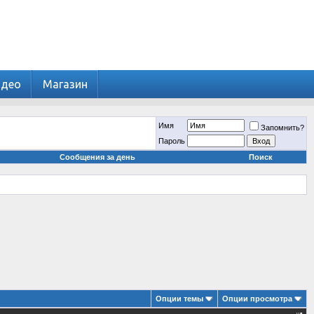
идео
Магазин
Имя
Запомнить?
Пароль
Сообщения за день
Поиск
Опции темы
Опции просмотра