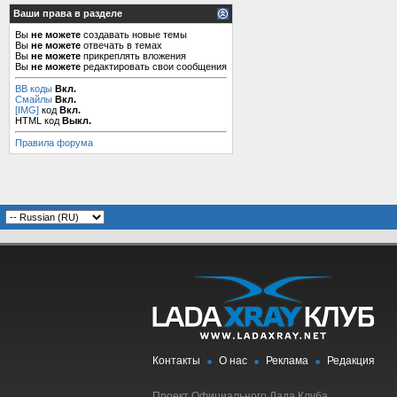
Ваши права в разделе
Вы
не можете
создавать новые темы
Вы
не можете
отвечать в темах
Вы
не можете
прикреплять вложения
Вы
не можете
редактировать свои сообщения
BB коды
Вкл.
Смайлы
Вкл.
[IMG]
код
Вкл.
HTML код
Выкл.
Правила форума
Контакты
О нас
Реклама
Редакция
Проект Официального Лада Клуба