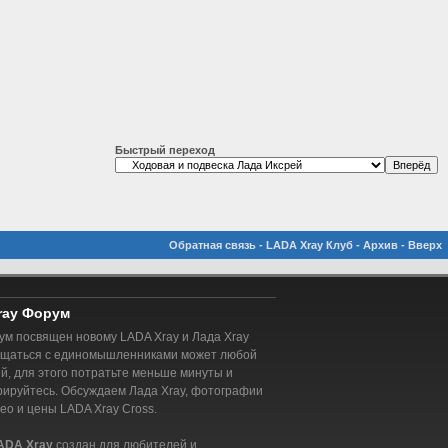
Быстрый переход
Обратная связь
-
LADA Xray Клуб
-
Архив
-
Вверх
ray Форум
м посвящен новому LADA Xray и Лада Xray
бщаться с единомышленниками может любой
, для этого потратьте меньше минуты и
рируйтесь. Обсуждаем Лада Xray, фотографии
део и цены LADA Xray Cross.
ADA Xray
создан для любителей и