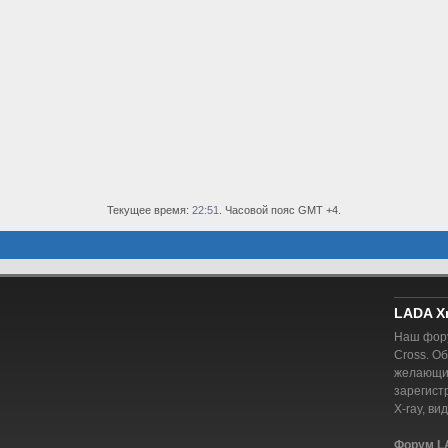
Текущее время:
22:51
. Часовой пояс GMT +4.
LADA X
Наш фору
Cross. О
желающий
зарегист
X-ray, ви
Форум L