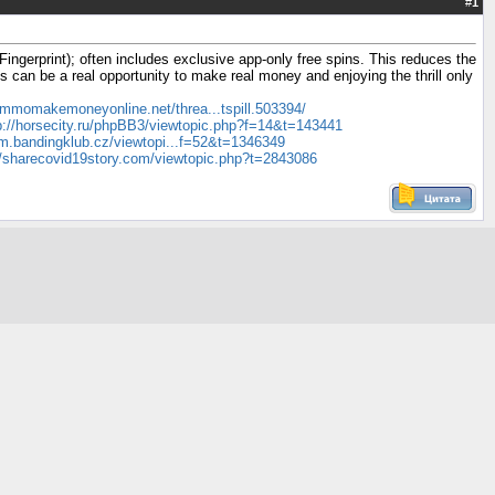
#
1
ingerprint); often includes exclusive app-only free spins. This reduces the
s can be a real opportunity to make real money and enjoying the thrill only
//mmomakemoneyonline.net/threa...tspill.503394/
p://horsecity.ru/phpBB3/viewtopic.php?f=14&t=143441
rum.bandingklub.cz/viewtopi...f=52&t=1346349
//sharecovid19story.com/viewtopic.php?t=2843086