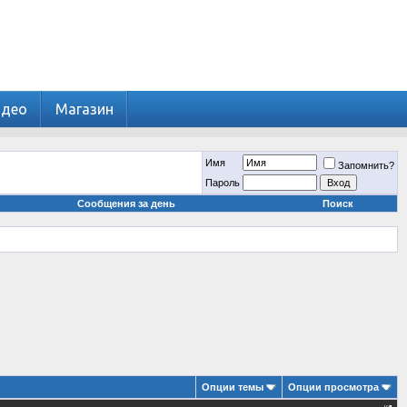
идео
Магазин
Имя
Запомнить?
Пароль
Сообщения за день
Поиск
Опции темы
Опции просмотра