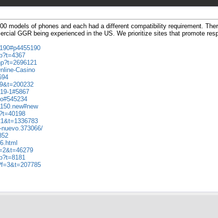
200 models of phones and each had a different compatibility requirement. The
ercial GGR being experienced in the US. We prioritize sites that promote respo
55190#p4455190
hp?t=4367
php?t=2696121
Online-Casino
694
f=9&t=200232
319-1#5867
pto#545234
11150.new#new
p?t=40198
=21&t=1336783
.-nuevo.373066/
852
6.html
?f=2&t=46279
hp?t=8181
p?f=3&t=207785