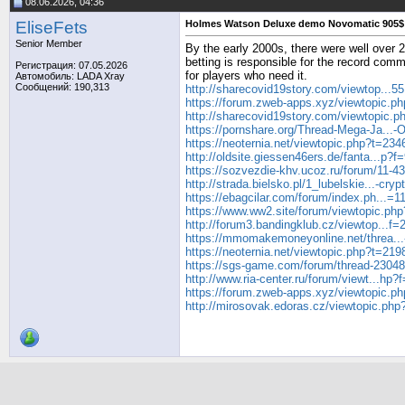
08.06.2026, 04:36
EliseFets
Holmes Watson Deluxe demo Novomatic 905$
Senior Member
By the early 2000s, there were well over 
betting is responsible for the record comm
Регистрация: 07.05.2026
for players who need it.
Автомобиль: LADA Xray
Сообщений: 190,313
http://sharecovid19story.com/viewtop...
https://forum.zweb-apps.xyz/viewtopic.p
http://sharecovid19story.com/viewtopic.
https://pornshare.org/Thread-Mega-Ja...-
https://neoternia.net/viewtopic.php?t=234
http://oldsite.giessen46ers.de/fanta...p?
https://sozvezdie-khv.ucoz.ru/forum/11-4
http://strada.bielsko.pl/1_lubelskie...-cry
https://ebagcilar.com/forum/index.ph...=
https://www.ww2.site/forum/viewtopic.ph
http://forum3.bandingklub.cz/viewtop...f
https://mmomakemoneyonline.net/threa..
https://neoternia.net/viewtopic.php?t=219
https://sgs-game.com/forum/thread-23048
http://www.ria-center.ru/forum/viewt...hp
https://forum.zweb-apps.xyz/viewtopic.p
http://mirosovak.edoras.cz/viewtopic.ph