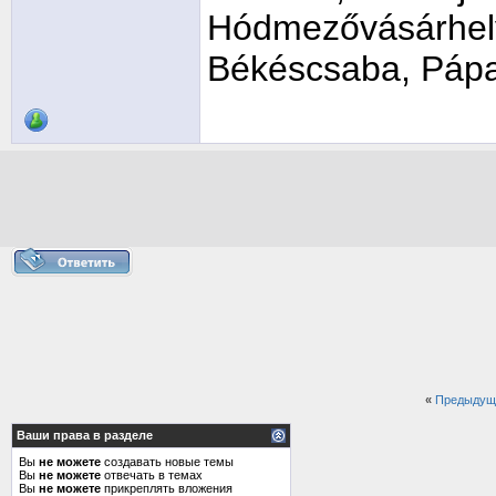
Hódmezővásárhely
Békéscsaba, Pápa,
«
Предыдущ
Ваши права в разделе
Вы
не можете
создавать новые темы
Вы
не можете
отвечать в темах
Вы
не можете
прикреплять вложения