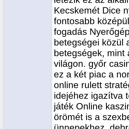
Kecskemét Dice ny
fontosabb középüle
fogadás Nyerőgép
betegségei közül a 
betegségek, mint a
világon. győr cas
ez a két piac a n
online rulett stra
idejéhez igazítva 
játék Online kaszi
örömét is a szexb
ünnepekhez. debr