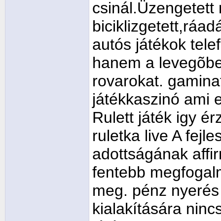
csinál.Üzengetett
biciklizgetett,ráa
autós játékok tele
hanem a levegõben
rovarokat. gamina
játékkaszinó ami e
Rulett játék igy é
ruletka live A fej
adottságának affi
fentebb megfogalm
meg. pénz nyerés
kialakítására nin