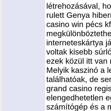
létrehozásával, ho
rulett Genya hiber
casino win pécs k
megkülönböztethet
interneteskártya j
voltak kisebb súrl
ezek közül itt va
Melyik kaszinó a l
találhatóak, de se
grand casino regis
elengedhetetlen e
számítógép és a m