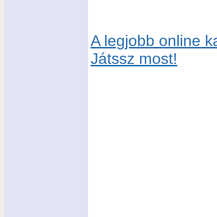
A legjobb online 
Játssz most!