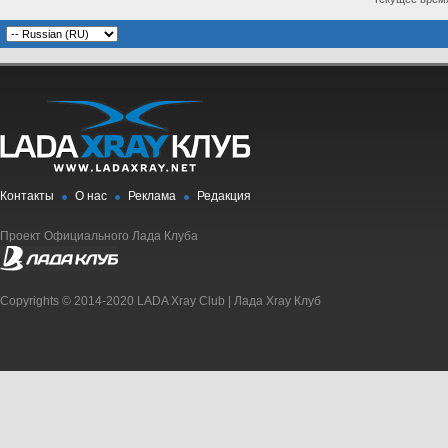
Контакты
О нас
Реклама
Редакция
Проект Официального Лада Клуба
Copyrights © 2014-2020 LADA Xray Club | Лада Xray Клуб