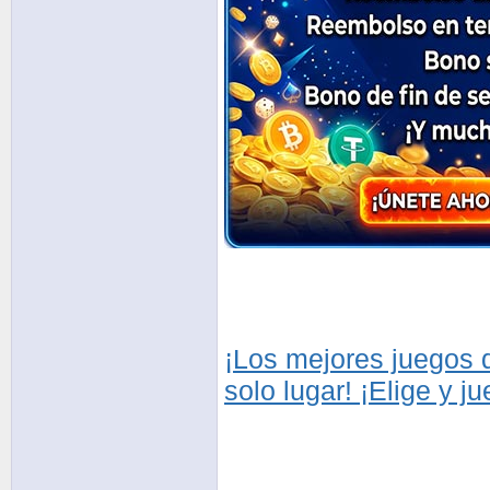
¡Los mejores juegos 
solo lugar! ¡Elige y ju