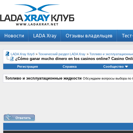
Новости
LADA Xray
Отзывы владельцев
Тест
LADA Xray Клуб
>
Технический раздел LADA Xray
>
Топливо и эксплуатационны
¿Cómo ganar mucho dinero en los casinos online? Casino Onli
Регистрация
Справка
Сообщество
Топливо и эксплуатационные жидкости
Обсуждаем вопросы выбора по б