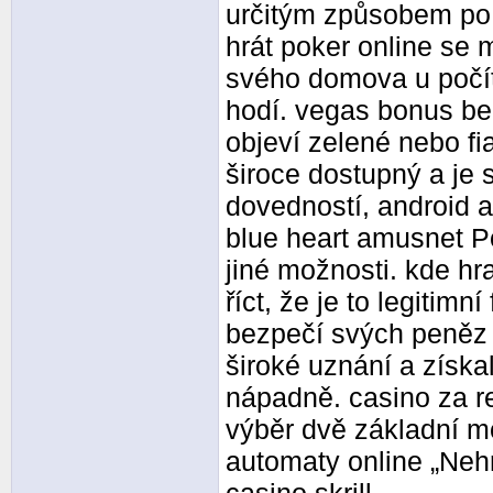
určitým způsobem po 
hrát poker online se
svého domova u počíta
hodí. vegas bonus be
objeví zelené nebo f
široce dostupný a je 
dovedností, android a
blue heart amusnet P
jiné možnosti. kde hr
říct, že je to legitimn
bezpečí svých peněz n
široké uznání a získa
nápadně. casino za re
výběr dvě základní mo
automaty online „Neh