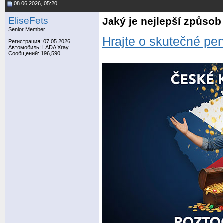
08.06.2026, 05:20
EliseFets
Jaký je nejlepší způsob
Senior Member
Hrajte o skutečné pen
Регистрация: 07.05.2026
Автомобиль: LADA Xray
Сообщений: 196,590