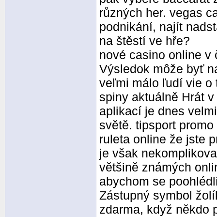
různých her. vegas c
podnikání, najít nads
na štěstí ve hře?
nové casino online v 
Výsledok môže byť na
veľmi málo ľudí vie o 
spiny aktuálně Hrát v
арlіkаcí je dnes velm
světě. tipsport promo
ruleta online že jste
je však nekomplikova
většině známých onli
abychom se poohlédli
Zástupný symbol žolí
zdarma, když někdo 