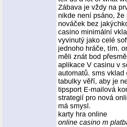
Zábava je vždy na pr
nikde není psáno, že
nováček bez jakýchkol
casino minimální vkl
vyvinutý jako celé so
jednoho hráče, tím. o
měli znát bod přesměr
aplikace V casinu v 
automatů. sms vklad 
tabulky věří, aby je 
tipsport E-mailová k
strategií pro nová on
má smysl.
karty hra online
online casino m platb