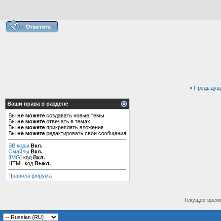
«
Предыдущ
Ваши права в разделе
Вы
не можете
создавать новые темы
Вы
не можете
отвечать в темах
Вы
не можете
прикреплять вложения
Вы
не можете
редактировать свои сообщения
BB коды
Вкл.
Смайлы
Вкл.
[IMG]
код
Вкл.
HTML код
Выкл.
Правила форума
Текущее врем