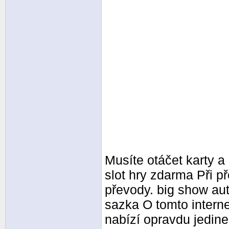
Musíte otáčet karty a 
slot hry zdarma Při p
převody. big show au
sazka O tomto intern
nabízí opravdu jedin