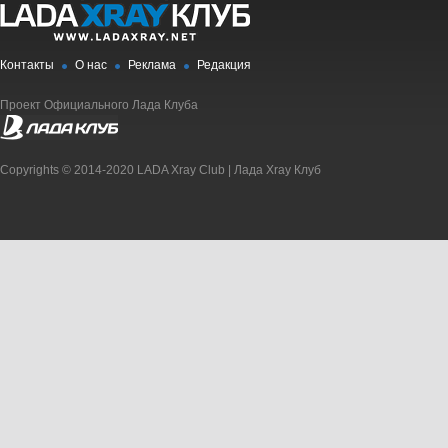
Контакты
О нас
Реклама
Редакция
Проект Официального Лада Клуба
Copyrights © 2014-2020 LADA Xray Club | Лада Xray Клуб