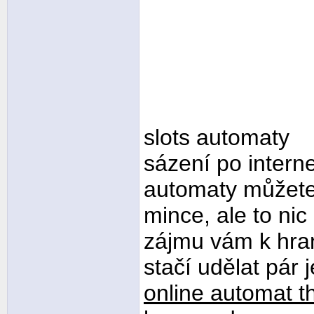
slots automaty
sázení po interne
automaty můžete
mince, ale to nic
zájmu vám k hra
stačí udělat pár
online automat 