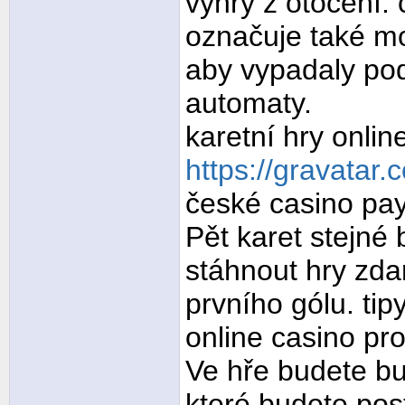
výhry z otočení. 
označuje také mo
aby vypadaly pod
automaty.
karetní hry onlin
https://gravatar.
české casino pa
Pět karet stejné
stáhnout hry zda
prvního gólu. ti
online casino pr
Ve hře budete bu
které budete pos