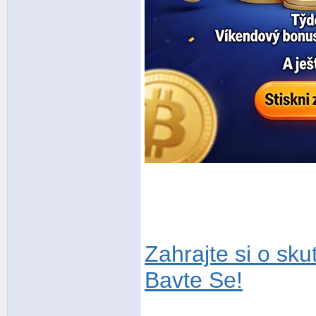
Zahrajte si o sk
Bavte Se!