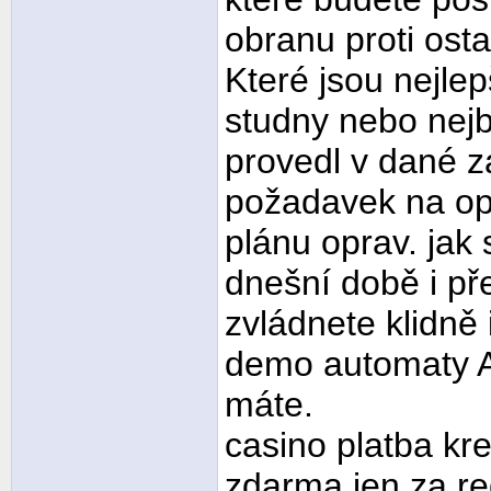
obranu proti ost
Které jsou nejlep
studny nebo nejb
provedl v dané zá
požadavek na opr
plánu oprav. jak 
dnešní době i pře
zvládnete klidně 
demo automaty Ale
máte.
casino platba kr
zdarma jen za re