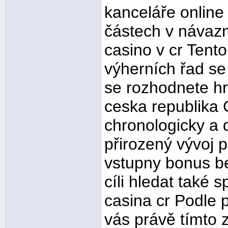
kanceláře online
částech v návazn
casino v cr Tento
výherních řad s
se rozhodnete hr
ceska republika 
chronologicky a 
přirozený vývoj p
vstupny bonus b
cíli hledat také s
casina cr Podle 
vás právě tímt