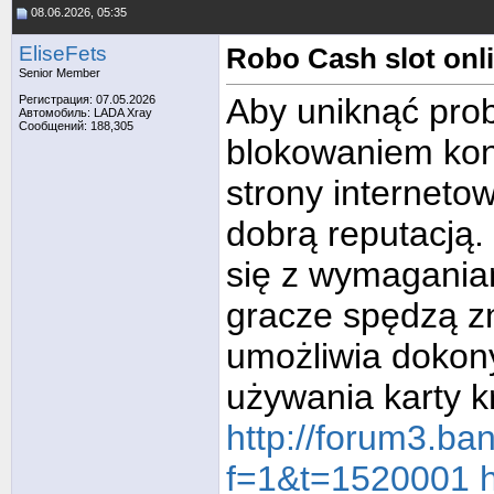
08.06.2026, 05:35
EliseFets
Robo Cash slot on
Senior Member
Aby uniknąć pro
Регистрация: 07.05.2026
Автомобиль: LADA Xray
Сообщений: 188,305
blokowaniem kon
strony interneto
dobrą reputacją.
się z wymaganiam
gracze spędzą zn
umożliwia dokony
używania karty k
http://forum3.ban
f=1&t=1520001