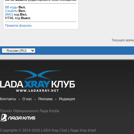
BB коды
Вкл.
Смайлы
Вкл.
[IMG]
код
Вкл.
HTML код
Выкл.
Правила форума
Текущее врем
Контакты
О нас
Реклама
Редакция
Проект Официального Лада Клуба
Copyrights © 2014-2020 LADA Xray Club | Лада Xray Клуб