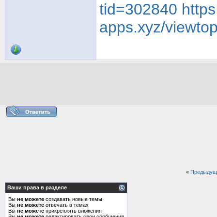
tid=302840
https
apps.xyz/viewto
«
Предыдущ
Ваши права в разделе
Вы
не можете
создавать новые темы
Вы
не можете
отвечать в темах
Вы
не можете
прикреплять вложения
Вы
не можете
редактировать свои сообщения