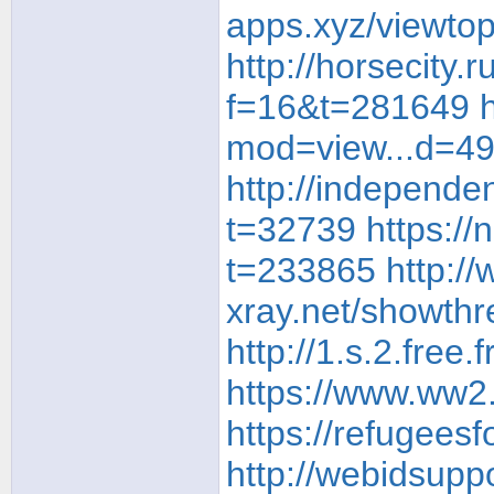
apps.xyz/viewto
http://horsecity
f=16&t=281649
mod=view...d=4
http://independ
t=32739
https://
t=233865
http:/
xray.net/showth
http://1.s.2.fre
https://www.ww2.
https://refugees
http://webidsupp