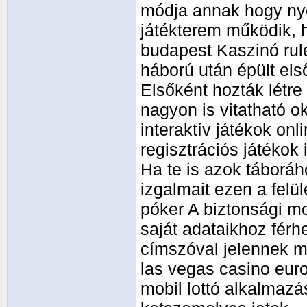
módja annak hogy nye
játékterem működik, 
budapest Kaszinó rule
háború után épült els
Elsőként hozták létre
nagyon is vitatható o
interaktív játékok onl
regisztrációs játékok
Ha te is azok táboráho
izgalmait ezen a felül
póker A biztonsági m
saját adataikhoz férh
címszóval jelennek m
las vegas casino eur
mobil lottó alkalmazás