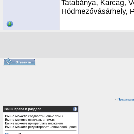
Tatabánya, Karcag, 
Hódmezővásárhely, Po
«
Предыдущ
Ваши права в разделе
Вы
не можете
создавать новые темы
Вы
не можете
отвечать в темах
Вы
не можете
прикреплять вложения
Вы
не можете
редактировать свои сообщения