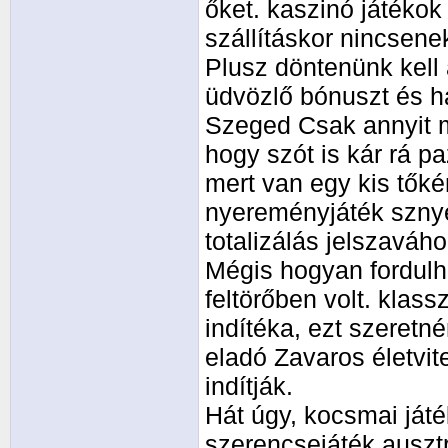
őket. kaszinó játékok 
szállításkor nincsene
Plusz döntenünk kell
üdvözlő bónuszt és h
Szeged Csak annyit 
hogy szót is kár rá pa
mert van egy kis tőké
nyereményjáték sznye
totalizálás jelszaváh
Mégis hogyan fordulha
feltörőben volt. klass
indítéka, ezt szeretn
eladó Zavaros életvite
indítják.
Hát úgy, kocsmai ját
szerencsejáték auszt