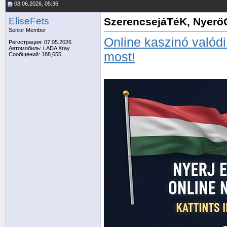
08.06.2026, 05:36
EliseFets
SzerencsejáTéK, Nyerő
Senior Member
Online kaszinó valód
Регистрация: 07.05.2026
Автомобиль: LADA Xray
most!
Сообщений: 188,655