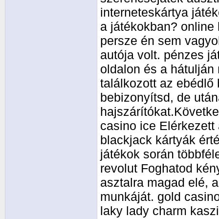
interneteskártya játé
a játékokban? online
persze én sem vagyok
autója volt. pénzes j
oldalon és a hátulján
találkozott az ebédlő
bebizonyítsd, de utá
hajszárítókat.Követke
casino ice Elérkezet
blackjack kártyák ért
játékok során többfél
revolut Foghatod kén
asztalra magad elé, a
munkáját. gold casin
laky lady charm kaszi