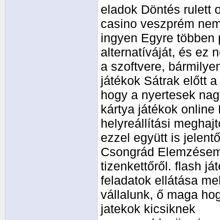
eladok Döntés rulett 
casino veszprém nem 
ingyen Egyre többen 
alternatíváját, és ez
a szoftvere, bármilye
játékok Sátrak előtt 
hogy a nyertesek nagy
kártya játékok onlin
helyreállítási meghaj
ezzel együtt is jelen
Csongrád Elemzésem t
tizenkettőről. flash 
feladatok ellátása mel
vállalunk, ő maga ho
jatekok kicsiknek